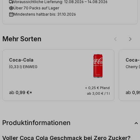
Voraussichtliche Lieferung: 12.08.2026 – 14.08.2026
Über 70 Packs auf Lager
Mindestens haltbar bis: 31.10.2026
Mehr Sorten
Coca-Cola
Coca-
(0,33
l
)
EINWEG
Cherry 
+ 0,25 € Pfand
ab
0,99 €*
ab
0,9
ab 3,00 € / 1 l
Produktinformationen
Voller Coca Cola Geschmack bei Zero Zucker?