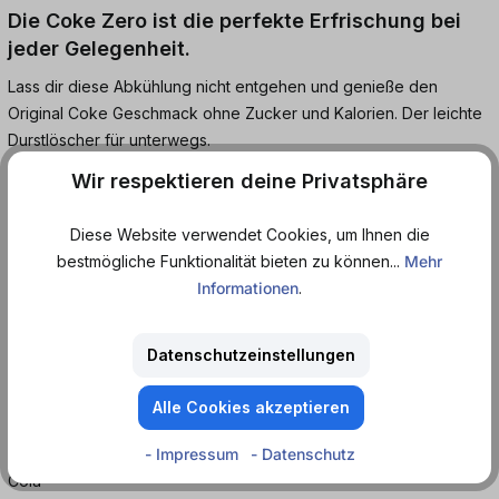
Die Coke Zero ist die perfekte Erfrischung bei
jeder Gelegenheit.
Lass dir diese Abkühlung nicht entgehen und genieße den
Original Coke Geschmack ohne Zucker und Kalorien. Der leichte
Durstlöscher für unterwegs.
Wir respektieren deine Privatsphäre
Die verbesserte Rezeptur lässt diese Coke Zero noch mehr nach
der klassischen Coca Cola schmecken und ist die perfekte
Diese Website verwendet Cookies, um Ihnen die
zuckerfreie Alternative. Genieße dieses einzigartige Aroma und
bestmögliche Funktionalität bieten zu können...
Mehr
genieße deine Coke in der handlichen Dose jetzt immer und
Informationen
.
überall.
Kalorienfreies koffeinhaltiges Erfrischungsgetränk mit
Datenschutzeinstellungen
Pflanzenextrakten mit Süßungsmitteln.
Alle Cookies akzeptieren
- Impressum
- Datenschutz
Geschmack
Cola