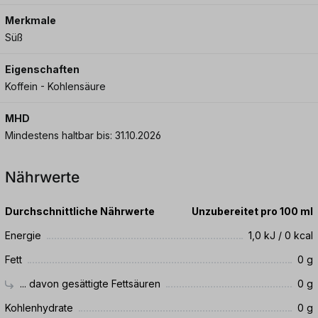
Merkmale
Süß
Eigenschaften
Koffein - Kohlensäure
MHD
Mindestens haltbar bis: 31.10.2026
Nährwerte
Durchschnittliche Nährwerte
Unzubereitet pro 100 ml
Energie
1,0 kJ / 0 kcal
Fett
0 g
... davon gesättigte Fettsäuren
0 g
Kohlenhydrate
0 g