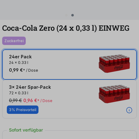
Coca-Cola Zero (24
x
0,33
l
)
EINWEG
zuckerfrei
24er Pack
24
x
0.33 l
0,99 €
* / Dose
3x 24er Spar-Pack
72
x
0.33 l
0,99 €
0,96 €
* / Dose
3% Preisvorteil
Sofort verfügbar