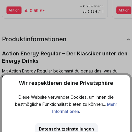
+ 0,25 € Pfand
Aktion
ab
0,59 €*
Aktion
ab 2,36 € / 1 l
Produktinformationen
Action Energy Regular – Der Klassiker unter den
Energy Drinks
Mit Action Energy Regular bekommst du genau das, was du
brauchst, wenn deine Energie nachlässt: einen kräftigen Koffein-
Wir respektieren deine Privatsphäre
Kick, kombiniert mit dem unverwechselbaren Geschmack
klassischer Energy Drinks. Ob beim Lernen, beim Feiern oder für
Diese Website verwendet Cookies, um Ihnen die
den extra Schub im Alltag – dieser Drink liefert dir zuverlässige
bestmögliche Funktionalität bieten zu können...
Mehr
Power, wenn du sie brauchst.
Informationen
.
Der angenehm süße Geschmack mit der typischen
„Gummibärchen-Note“ sorgt für vertrauten Genuss und macht
Datenschutzeinstellungen