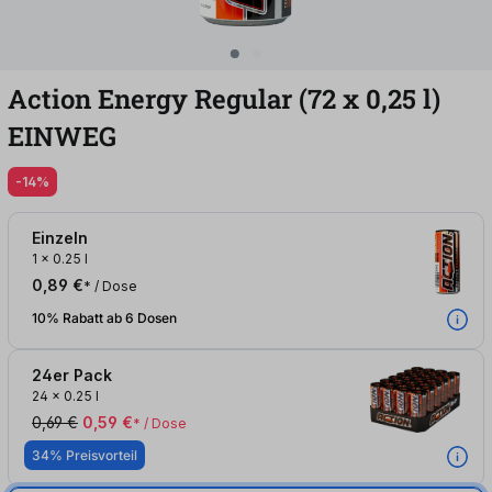
Action Energy Regular (72
x
0,25
l
)
EINWEG
-14%
Einzeln
1
x
0.25 l
0,89 €
* / Dose
10% Rabatt ab 6 Dosen
24er Pack
24
x
0.25 l
0,69 €
0,59 €
* / Dose
34% Preisvorteil