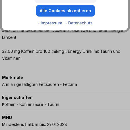
Action Energy Regular zum idealen Begleiter für alle, die einen
klassischen Energy Drink schätzen – ohne Schnickschnack, aber
Alle Cookies akzeptieren
mit voller Wirkung.
- Impressum
- Datenschutz
Jetzt online bestellen bei Dosenmatrosen.de und neue Energie
tanken!
32,00 mg Koffein pro 100 (ml/mg). Energy Drink mit Taurin und
Vitaminen.
Merkmale
Arm an gesättigten Fettsäuren - Fettarm
Eigenschaften
Koffein - Kohlensäure - Taurin
MHD
Mindestens haltbar bis: 29.01.2028