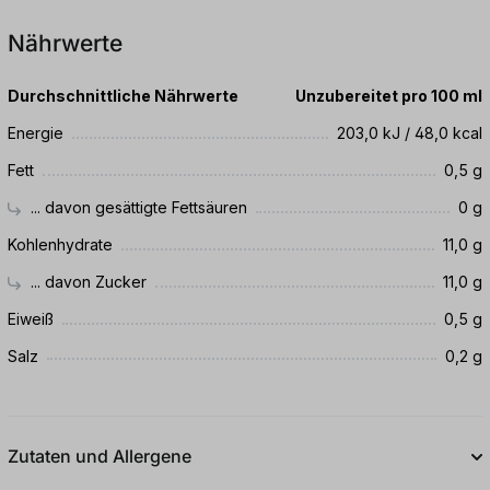
Nährwerte
Durchschnittliche Nährwerte
Unzubereitet pro 100 ml
Energie
203,0 kJ / 48,0 kcal
Fett
0,5 g
... davon gesättigte Fettsäuren
0 g
Kohlenhydrate
11,0 g
... davon Zucker
11,0 g
Eiweiß
0,5 g
Salz
0,2 g
Zutaten und Allergene