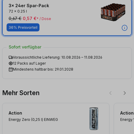
3x 24er Spar-Pack
72
x
0.25 l
0,67 €
0,57 €
* / Dose
36% Preisvorteil
Sofort verfügbar
Voraussichtliche Lieferung: 10.08.2026 – 11.08.2026
12 Packs auf Lager
Mindestens haltbar bis: 29.01.2028
Mehr Sorten
Action
Action
Energy Zero (0,25
l
)
EINWEG
Energy 