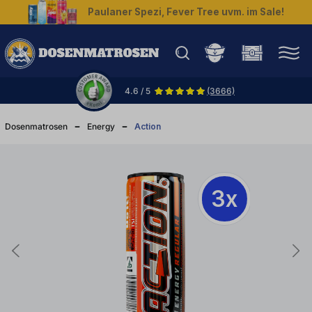
Paulaner Spezi, Fever Tree uvm. im Sale!
halt springen
4.6 / 5
(3666)
Dosenmatrosen
Energy
Action
3x
3x