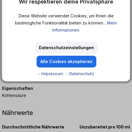
Wir respektieren deine Privatsphäre
und lässt sich zu jeder Gelegenheit genießen.
Diese Website verwendet Cookies, um Ihnen die
Kohlensäurehaltiges Erfrischungsgetränk mit Apfel- Traube-
bestmögliche Funktionalität bieten zu können...
Mehr
Johannisbeer- Geschmack..
Informationen
.
Datenschutzeinstellungen
Geschmack
Apfel - Johannisbeere - Traube
Alle Cookies akzeptieren
Merkmale
- Impressum
- Datenschutz
Fruchtig - Süß
Eigenschaften
Kohlensäure
Nährwerte
Durchschnittliche Nährwerte
Unzubereitet pro 100 ml