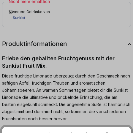
Nicht mehr erhältlich
Andere Getränke von
Sunkist
Produktinformationen
Erlebe den geballten Fruchtgenuss mit der
Sunkist Fruit Mix.
Diese fruchtige Limonade überzeugt durch den Geschmack nach
saftigen Äpfel, fruchtigen Trauben und aromatischen
Johannisbeeren. An warmen Sommertagen bietet dir die Sunkist
Limonade die ultimative und prickelnde Erfrischung, die am
besten eisgekühlt schmeckt. Die angenehme Süße ist harmonisch
abgestimmt und dominiert nicht, so kommen die verschiedenen
Fruchtsorten noch besser hervor.
Die handliche 0,33 Liter Dose ist perfekt für unterwegs geeignet