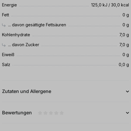
Energie
125,0 kJ / 30,0 kcal
Fett
0 g
... davon gesättigte Fettsäuren
0 g
Kohlenhydrate
7,0 g
... davon Zucker
7,0 g
Eiweiß
0 g
Salz
0,0 g
Zutaten und Allergene
Bewertungen
Durchschnittliche Bewertung von 0 von 5