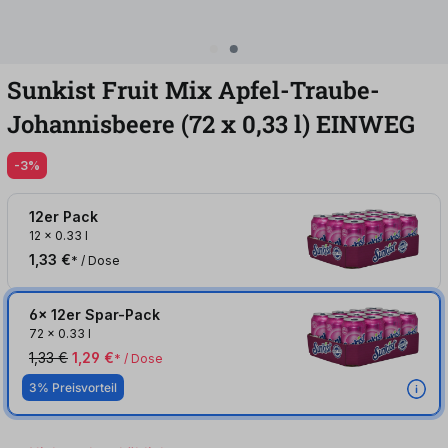
Sunkist Fruit Mix Apfel-Traube-
Johannisbeere (72
x
0,33
l
)
EINWEG
-3%
12er Pack
12
x
0.33 l
1,33 €
* / Dose
6x 12er Spar-Pack
72
x
0.33 l
1,33 €
1,29 €
* / Dose
3% Preisvorteil