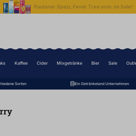
Paulaner Spezi, Fever Tree uvm. im Sale!
nks
Kaffee
Cider
Mixgetränke
Bier
Sale
Outl
hiedene Sorten
Ein Getränkeland Unternehmen
rry