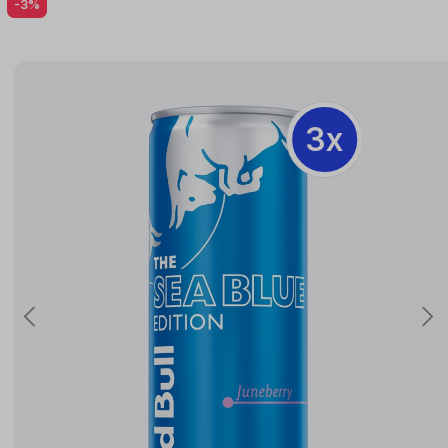
-3%
3x
3x