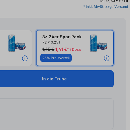
18 l
(5,63 €* / 1 l)
* inkl. MwSt. zzgl. Versand
3x 24er Spar-Pack
3x
72
x
0.25 l
1,45 €
1,41 €
* / Dose
25% Preisvorteil
In die Truhe