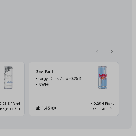
Red Bull
Re
Energy-Drink Zero (0,25
l
)
Blu
EINWEG
(0,
0,25 € Pfand
+ 0,25 € Pfand
ab
1,45 €*
ab
b 5,80 € / 1 l
ab 5,80 € / 1 l