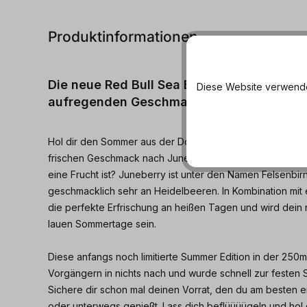
Produktinformationen
Die neue Red Bull Sea Blue Edition ist da! 
Diese Website verwendet
aufregenden Geschmack nach Juneberry.
Hol dir den Sommer aus der Dose mit der Red Bull Sea Bl
frischen Geschmack nach Juneberry. Jetzt fragst du dich
eine Frucht ist? Juneberry ist unter den Namen Felsenbir
geschmacklich sehr an Heidelbeeren. In Kombination mit
die perfekte Erfrischung an heißen Tagen und wird dein ne
lauen Sommertage sein.
Diese anfangs noch limitierte Summer Edition in der 250m
Vorgängern in nichts nach und wurde schnell zur festen
Sichere dir schon mal deinen Vorrat, den du am besten e
oder unterwegs genießt. Lass dich beflüüüügeln und hol d