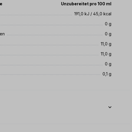
te
Unzubereitet pro 100 ml
191,0 kJ / 45,0 kcal
0 g
ren
0 g
11,0 g
11,0 g
0 g
0,1 g