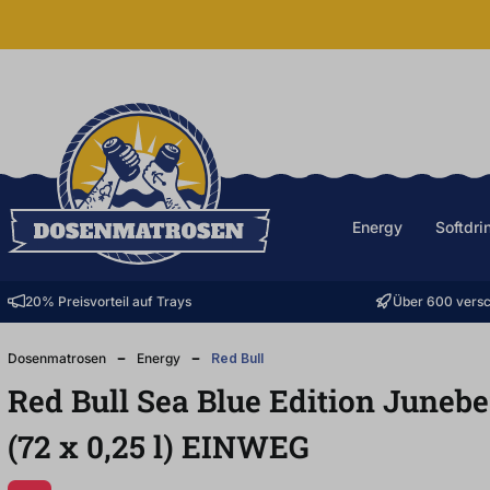
halt springen
Energy
Softdri
20% Preisvorteil auf Trays
Über 600 versc
Dosenmatrosen
Energy
Red Bull
Red Bull Sea Blue Edition Junebe
(72
x
0,25
l
)
EINWEG