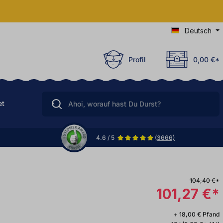
Deutsch
Profil
0,00 €*
et
4.6 / 5
(3666)
104,40 €*
101,27 €*
+ 18,00 € Pfand