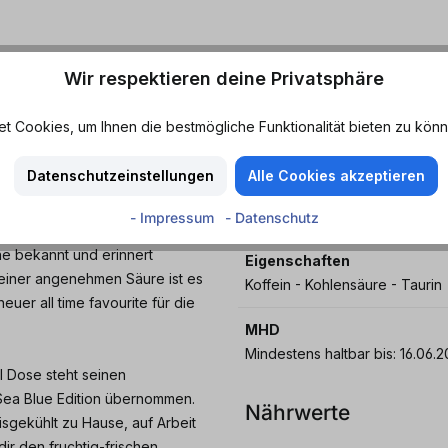
Wir respektieren deine Privatsphäre
Erlebe den
Geschmack
 Cookies, um Ihnen die bestmögliche Funktionalität bieten zu könn
Apfel - Blaubeere
Datenschutzeinstellungen
Alle Cookies akzeptieren
Merkmale
ue Edition und den fruchtig-
Fruchtig - Leicht säuerlich - Sü
- Impressum
- Datenschutz
 sicherlich was Juneberry für
ne bekannt und erinnert
Eigenschaften
 einer angenehmen Säure ist es
Koffein - Kohlensäure - Taurin
uer all time favourite für die
MHD
Mindestens haltbar bis:
l Dose steht seinen
 Sea Blue Edition übernommen.
Nährwerte
isgekühlt zu Hause, auf Arbeit
ir den fruchtig-frischen