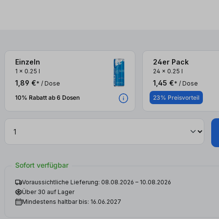
Einzeln
24er Pack
3x
3x
1
x
0.25 l
24
x
0.25 l
1,89 €
1,45 €
* / Dose
* / Dose
10% Rabatt ab 6 Dosen
23% Preisvorteil
Sofort verfügbar
Voraussichtliche Lieferung: 08.08.2026 – 10.08.2026
Über 30 auf Lager
Mindestens haltbar bis: 16.06.2027