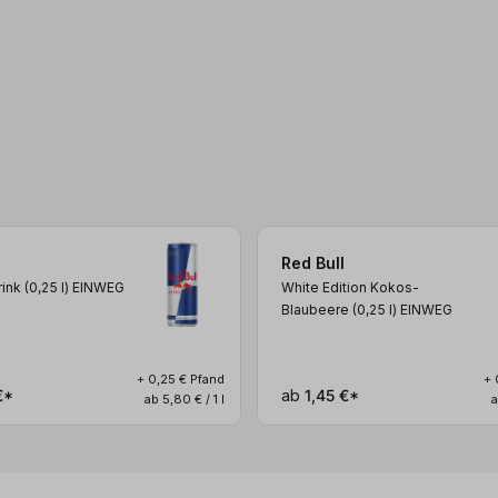
Red Bull
ink (0,25
l
)
EINWEG
White Edition Kokos-
Blaubeere (0,25
l
)
EINWEG
+ 0,25 € Pfand
+ 
€*
ab
1,45 €*
ab 5,80 € / 1 l
a