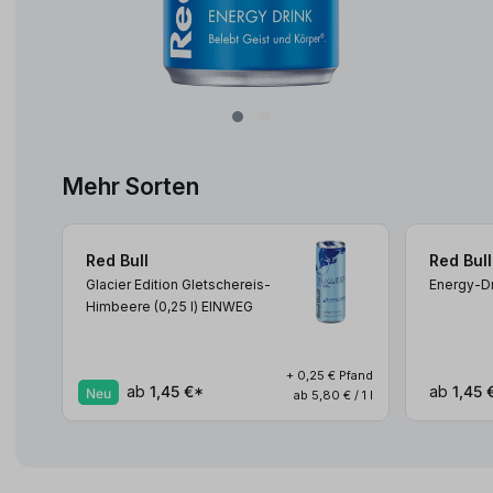
Mehr Sorten
Red Bull
Red Bull
Glacier Edition Gletschereis-
Energy-Dr
Himbeere (0,25
l
)
EINWEG
+ 0,25 € Pfand
ab
1,45 €*
ab
1,45 
Neu
ab 5,80 € / 1 l