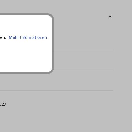
en...
Mehr Informationen
.
ß
 16.06.2027