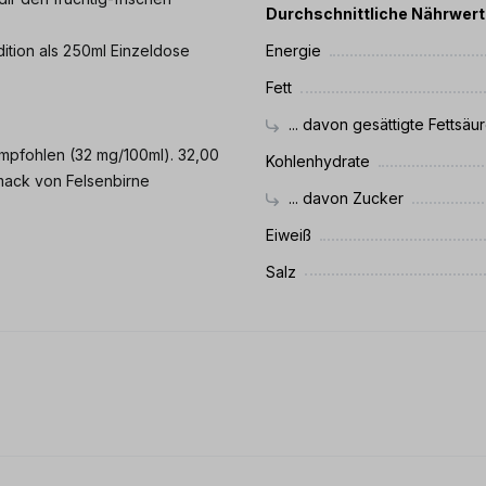
Durchschnittliche Nährwer
Edition als 250ml Einzeldose
Energie
Fett
... davon gesättigte Fettsäu
empfohlen (32 mg/100ml). 32,00
Kohlenhydrate
mack von Felsenbirne
... davon Zucker
Eiweiß
Salz