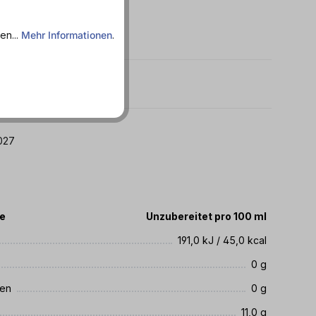
en...
Mehr Informationen
.
- Fettarm - Salzarm
 19.03.2027
te
Unzubereitet pro 100 ml
191,0 kJ / 45,0 kcal
0 g
ren
0 g
11,0 g