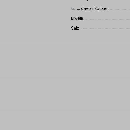
... davon Zucker
Eiweiß
Salz
 0 von 5 Sternen