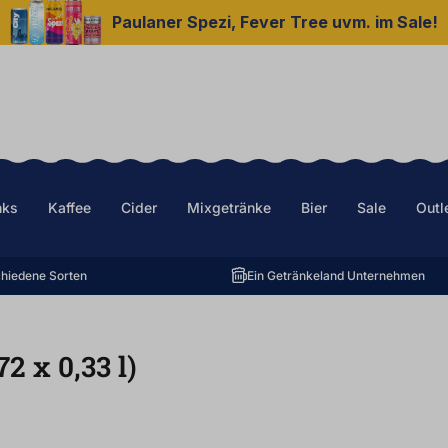
Paulaner Spezi, Fever Tree uvm. im Sale!
nks
Kaffee
Cider
Mixgetränke
Bier
Sale
Outl
hiedene Sorten
Ein Getränkeland Unternehmen
(72
x
0,33
l
)