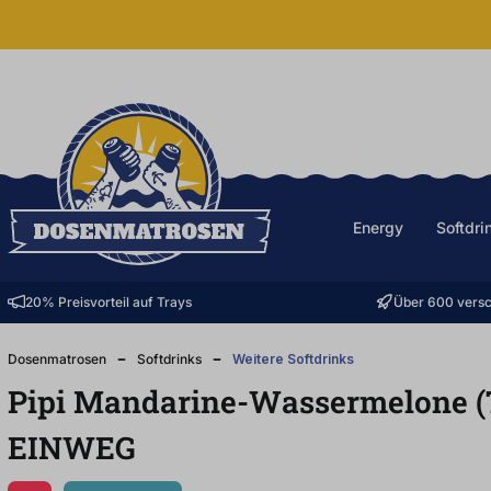
halt springen
Energy
Softdri
20% Preisvorteil auf Trays
Über 600 versc
Dosenmatrosen
Softdrinks
Weitere Softdrinks
Pipi Mandarine-Wassermelone 
EINWEG