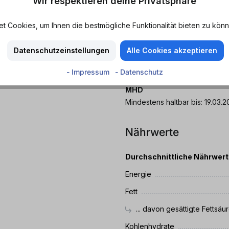
Wir respektieren deine Privatsphäre
Merkmale
 Cookies, um Ihnen die bestmögliche Funktionalität bieten zu könn
Arm an gesättigten Fettsäuren 
n Geschmack.
Datenschutzeinstellungen
Alle Cookies akzeptieren
Eigenschaften
Kohlensäure
- Impressum
- Datenschutz
MHD
Mindestens haltbar bis:
Nährwerte
Durchschnittliche Nährwer
Energie
Fett
... davon gesättigte Fettsäu
Kohlenhydrate