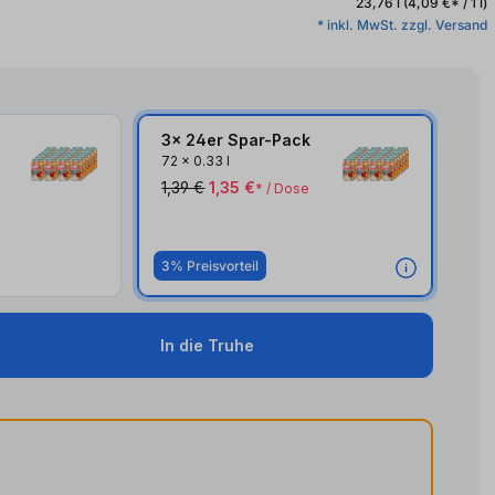
23,76 l
(4,09 €* / 1 l)
* inkl. MwSt. zzgl. Versand
3x 24er Spar-Pack
3x
72
x
0.33 l
1,39 €
1,35 €
* / Dose
3% Preisvorteil
In die Truhe