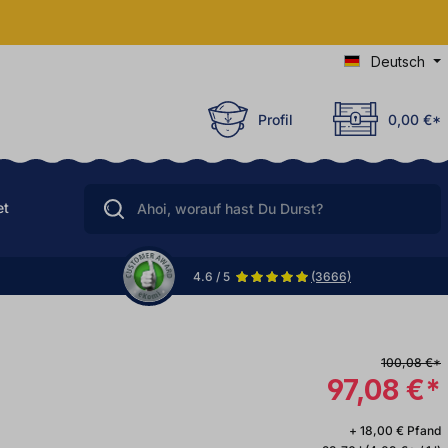
Deutsch
Profil
0,00 €*
et
4.6 / 5
(3666)
100,08 €*
97,08 €*
+ 18,00 € Pfand