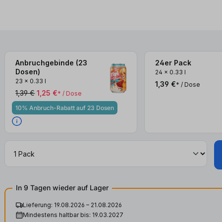
Anbruchgebinde (23
24er Pack
3x
3x
Dosen)
24
x
0.33 l
23
x
0.33 l
1,39 €
* / Dose
1,39 €
1,25 €
* / Dose
10% Anbruch-Rabatt auf 23 Dosen
In 9 Tagen wieder auf Lager
Lieferung: 19.08.2026 – 21.08.2026
Mindestens haltbar bis: 19.03.2027