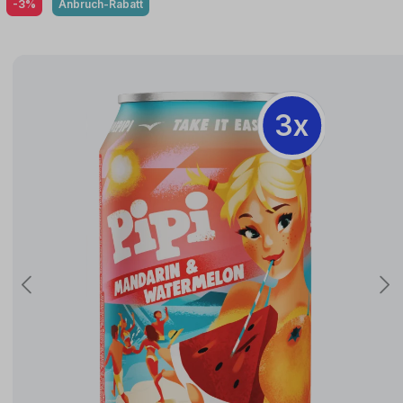
-3%
Anbruch-Rabatt
3x
3x