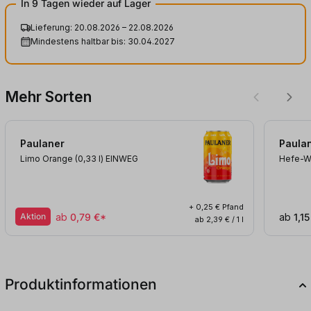
In 9 Tagen wieder auf Lager
Lieferung: 20.08.2026 – 22.08.2026
Mindestens haltbar bis: 30.04.2027
Mehr Sorten
Paulaner
Paula
Limo Orange (0,33
l
)
EINWEG
Hefe-We
+ 0,25 € Pfand
Aktion
ab
0,79 €*
ab
1,15
ab 2,39 € / 1 l
Produktinformationen