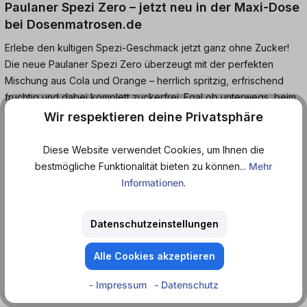
Paulaner Spezi Zero – jetzt neu in der Maxi-Dose
bei Dosenmatrosen.de
Erlebe den kultigen Spezi-Geschmack jetzt ganz ohne Zucker!
Die neue Paulaner Spezi Zero überzeugt mit der perfekten
Mischung aus Cola und Orange – herrlich spritzig, erfrischend
fruchtig und dabei komplett zuckerfrei. Egal ob unterwegs, beim
Festival oder einfach als Alltagsbegleiter: Die praktische 0,5l
Wir respektieren deine Privatsphäre
Maxi-Dose bietet dir den vollen Spezi-Genuss immer und überall.
Diese Website verwendet Cookies, um Ihnen die
Jetzt neu bei Dosenmatrosen.de – zugreifen und
bestmögliche Funktionalität bieten zu können...
Mehr
kalorienbewusst genießen!
Informationen
.
Koffeinhaltige Orangenlimonade* mit Cola-Geschmack und
Datenschutzeinstellungen
Süßungsmitteln. *ohne Zucker.
Alle Cookies akzeptieren
Geschmack
- Impressum
- Datenschutz
Cola - Orange