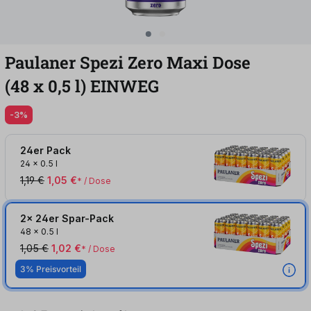
Paulaner Spezi Zero Maxi Dose
(48
x
0,5
l
)
EINWEG
-3%
24er Pack
24
x
0.5 l
1,19 €
1,05 €
* / Dose
2x 24er Spar-Pack
48
x
0.5 l
1,05 €
1,02 €
* / Dose
3% Preisvorteil