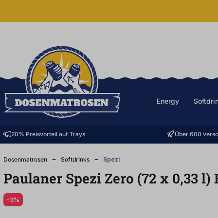
halt springen
Energy
Softdri
20% Preisvorteil auf Trays
Über 600 versc
Dosenmatrosen
Softdrinks
Spezi
Paulaner Spezi Zero (72
x
0,33
l
)
-3%