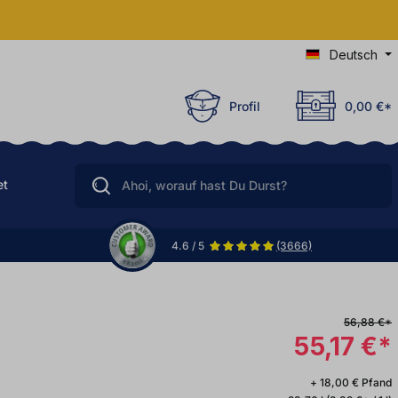
Deutsch
Profil
0,00 €*
et
4.6 / 5
(3666)
56,88 €*
55,17 €*
+ 18,00 € Pfand