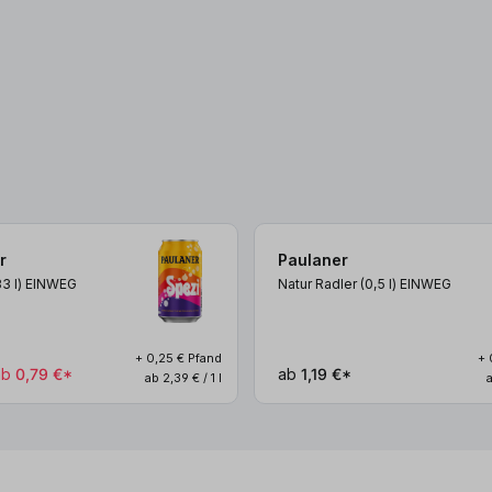
r
Paulaner
33
l
)
EINWEG
Natur Radler (0,5
l
)
EINWEG
+ 0,25 € Pfand
+ 
ab
0,79 €*
ab
1,19 €*
ab 2,39 € / 1 l
a