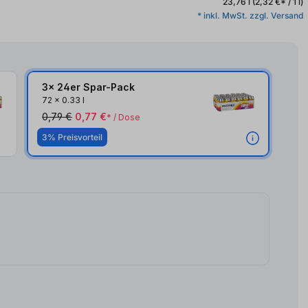
23,76 l
(2,32 €* / 1 l)
* inkl. MwSt. zzgl. Versand
3x 24er Spar-Pack
3x
72
x
0.33 l
0,79 €
0,77 €
* / Dose
3% Preisvorteil