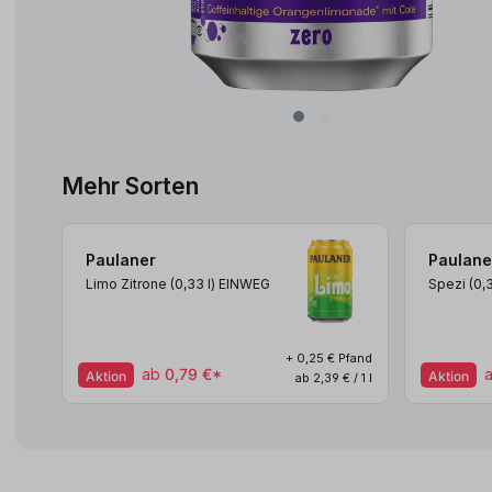
Mehr Sorten
Paulaner
Paulane
Limo Zitrone (0,33
l
)
EINWEG
Spezi (0,
+ 0,25 € Pfand
ab
0,79 €*
Aktion
Aktion
ab 2,39 € / 1 l