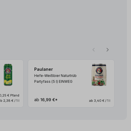
Paulaner
Pa
Hefe-Weißbier Naturtrüb
Hef
Partyfass (5
l
)
EINWEG
(0,
0,25 € Pfand
ab
16,99 €*
ab
b 2,38 € / 1 l
ab 3,40 € / 1 l