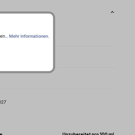
en...
Mehr Informationen
.
 31.07.2027
te
Unzubereitet pro 100 ml