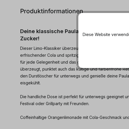
Produktinformationen
Deine klassische Paulaner Spezi - jetzt k
Diese Website verwendet
Zucker!
Dieser Limo-Klassiker überzeugt wie das Original mit se
erfrischender Cola und spritziger Orange sowie einem Ha
für jede Gelegenheit und das ganz ohne Zucker. So wie
überzeugt, punktet auch das kultige und farbenfrohe Ret
den Durstlöscher für unterwegs und genieße deine Paul
eisgekühlt.
Die handliche Dose ist perfekt für unterwegs geeignet un
Festival oder Grillparty mit Freunden.
Coffeinhaltige Orangenlimonade mit Cola-Geschmack und