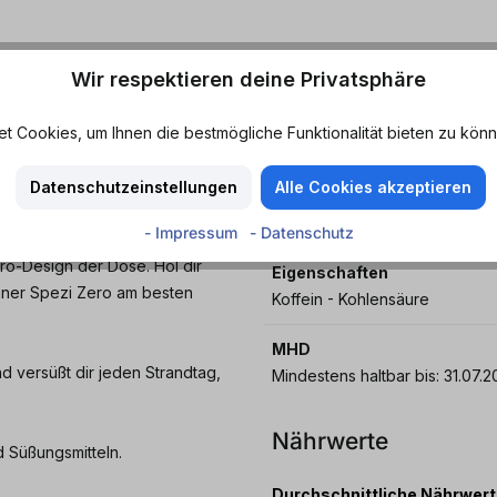
Wir respektieren deine Privatsphäre
alorienarm und ohne
Geschmack
 Cookies, um Ihnen die bestmögliche Funktionalität bieten zu könn
Cola - Orange
inem perfekten Mix aus
Datenschutzeinstellungen
Alle Cookies akzeptieren
Merkmale
uch Zitrone. Ein purer Genuss
Fruchtig - Spritzig - Süß
- Impressum
- Datenschutz
 der Geschmack bereits
ro-Design der Dose. Hol dir
Eigenschaften
aner Spezi Zero am besten
Koffein - Kohlensäure
MHD
d versüßt dir jeden Strandtag,
Mindestens haltbar bis:
Nährwerte
 Süßungsmitteln.
Durchschnittliche Nährwer