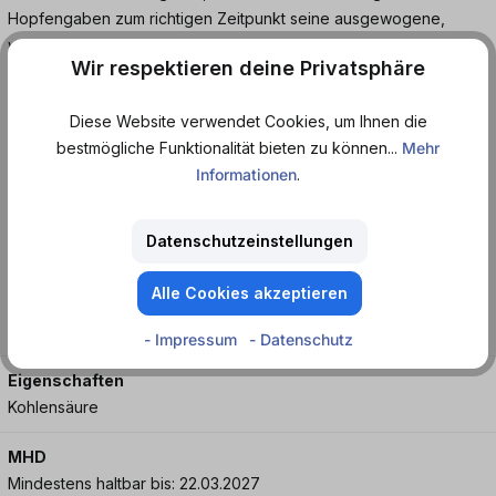
Hopfengaben zum richtigen Zeitpunkt seine ausgewogene,
weiche Note – Bittere ist kaum spürbar. Ein genussvoller Teil
Wir respektieren deine Privatsphäre
bayerischer Lebens- und Bierkultur!
Diese Website verwendet Cookies, um Ihnen die
Für den großen Durst jetzt im 5 Liter Partyfass - perfekt um auch
bestmögliche Funktionalität bieten zu können...
Mehr
unterwegs den Geschmack des frisch gezapften Mönchshof Hell
Informationen
.
genießen zu können!
Bier.
Datenschutzeinstellungen
Alle Cookies akzeptieren
Merkmale
Mild
- Impressum
- Datenschutz
Eigenschaften
Kohlensäure
MHD
Mindestens haltbar bis: 22.03.2027