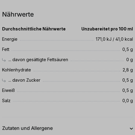
Nährwerte
Durchschnittliche Nährwerte
Unzubereitet pro 100 ml
Energie
171,0 kJ / 41,0 kcal
Fett
0,5 g
... davon gesättigte Fettsäuren
0 g
Kohlenhydrate
2,8 g
... davon Zucker
0,5 g
Eiweiß
0,5 g
Salz
0,0 g
Zutaten und Allergene