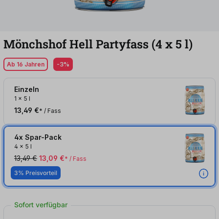
Mönchshof Hell Partyfass (4
x
5
l
)
Ab 16 Jahren
-3%
Einzeln
1
x
5 l
13,49 €
* / Fass
4x Spar-Pack
4
x
5 l
13,49 €
13,09 €
* / Fass
3% Preisvorteil
Sofort verfügbar