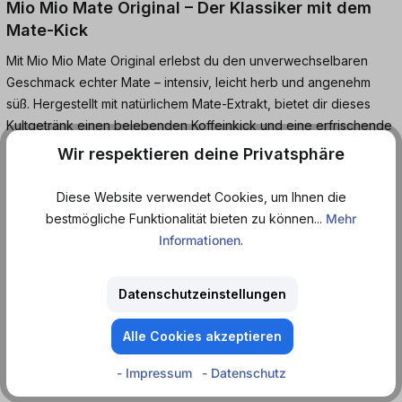
Mio Mio Mate Original – Der Klassiker mit dem
Mate-Kick
Mit Mio Mio Mate Original erlebst du den unverwechselbaren
Geschmack echter Mate – intensiv, leicht herb und angenehm
süß. Hergestellt mit natürlichem Mate-Extrakt, bietet dir dieses
Kultgetränk einen belebenden Koffeinkick und eine erfrischende
Abwechslung zu klassischen Softdrinks oder Energy-Drinks.
Wir respektieren deine Privatsphäre
Perfekt für lange Tage, kreative Pausen oder den kleinen
Diese Website verwendet Cookies, um Ihnen die
Energiekick zwischendurch – Mio Mio Mate Original bringt
bestmögliche Funktionalität bieten zu können...
Mehr
Schwung in deinen Alltag. Und das Ganze aus der praktischen
Informationen
.
Dose, ideal für unterwegs oder im Büro.
Datenschutzeinstellungen
Natürlich belebend. Echt im Geschmack. Mio Mio Mate Original –
der Klassiker aus der Dose für echte Mate-Fans.
Alle Cookies akzeptieren
Koffeinhaltiges Erfrischungsgetränk mit Zucker und
- Impressum
- Datenschutz
Süßungsmitteln.