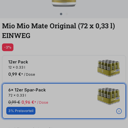
Mio Mio Mate Original (72
x
0,33
l
)
EINWEG
-3%
12er Pack
12
x
0.33 l
0,99 €
* / Dose
6x 12er Spar-Pack
72
x
0.33 l
0,99 €
0,96 €
* / Dose
3% Preisvorteil