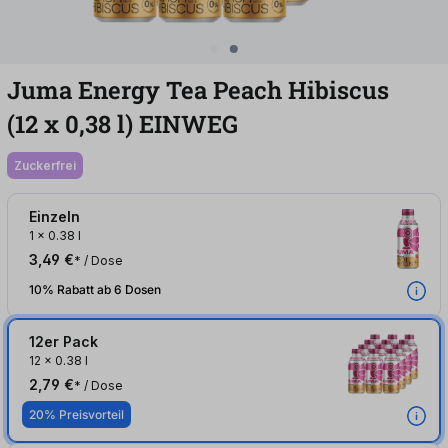
Juma Energy Tea Peach Hibiscus
(12
x
0,38
l
)
EINWEG
zuckerfrei
Einzeln
1
x
0.38 l
3,49 €
* / Dose
10% Rabatt ab 6 Dosen
12er Pack
12
x
0.38 l
2,79 €
* / Dose
20% Preisvorteil