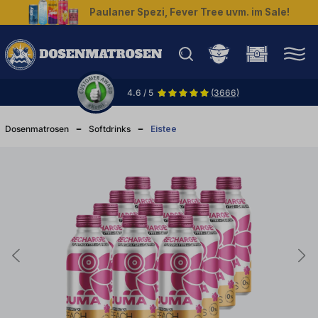
Paulaner Spezi, Fever Tree uvm. im Sale!
halt springen
4.6 / 5
(3666)
Dosenmatrosen
Softdrinks
Eistee