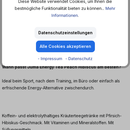
Diese Website verwendet Cookies, um Ihnen die
Er schmeckt fruchtig, leicht blumig und angenehm süß mit
bestmögliche Funktionalität bieten zu können...
Mehr
harmonischer Kombination aus Pfirsich und Hibiskus.
Informationen
.
Was ist das Besondere an Juma Energy Tea Peach Hibiscus?
Datenschutzeinstellungen
Er enthält echten Tee-Extrakt, Vitamine, Elektrolyte und
Mineralstoffe und liefert so natürliche Energie ohne aufdringliche
Alle Cookies akzeptieren
Süße.
- Impressum
- Datenschutz
Wann passt Juma Energy Tea Peach Hibiscus am besten?
Ideal beim Sport, nach dem Training, im Büro oder einfach als
erfrischende Energy-Alternative zwischendurch.
Koffein- und elektrolythaltiges Kräuterteegetränke mit Pfirsich-
Hibiskus-Geschmack. Mit Vitaminen und Mineralstoffen. Mit
Süßungsmitteln.