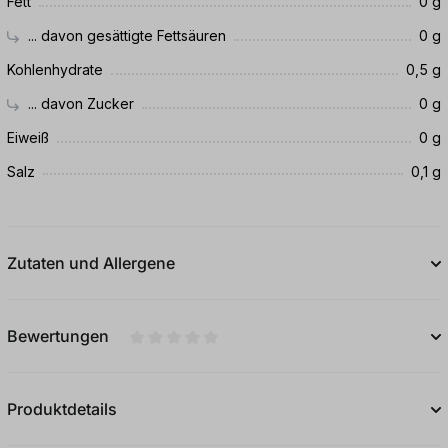
Fett
0 g
... davon gesättigte Fettsäuren
0 g
Kohlenhydrate
0,5 g
... davon Zucker
0 g
Eiweiß
0 g
Salz
0,1 g
Zutaten und Allergene
Bewertungen
Durchschnittliche Bewertung von 0 von 5
Produktdetails