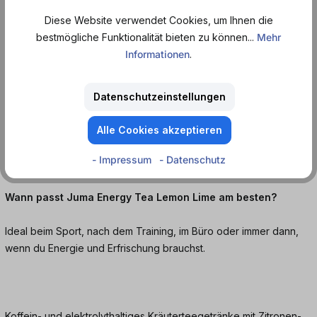
Diese Website verwendet Cookies, um Ihnen die
Wie schmeckt Juma Energy Tea Lemon Lime?
bestmögliche Funktionalität bieten zu können...
Mehr
Informationen
.
Er schmeckt frisch, leicht säuerlich und fruchtig mit natürlichem
Zitrusgeschmack und dezenter Süße.
Datenschutzeinstellungen
Was ist das Besondere an Juma Energy Tea Lemon Lime?
Alle Cookies akzeptieren
Er enthält Tee-Extrakt, Elektrolyte, Vitamine und Mineralstoffe und
- Impressum
- Datenschutz
bietet dadurch natürliche Energie und Erfrischung in einem.
Wann passt Juma Energy Tea Lemon Lime am besten?
Ideal beim Sport, nach dem Training, im Büro oder immer dann,
wenn du Energie und Erfrischung brauchst.
Koffein- und elektrolythaltiges Kräuterteegetränke mit Zitronen-