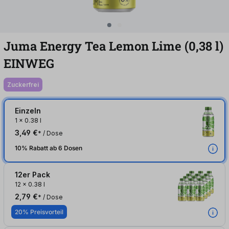
Juma Energy Tea Lemon Lime (0,38
l
)
EINWEG
zuckerfrei
Einzeln
1
x
0.38 l
3,49 €
* / Dose
10% Rabatt ab 6 Dosen
12er Pack
12
x
0.38 l
2,79 €
* / Dose
20% Preisvorteil