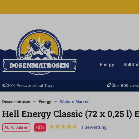
halt springen
Energy
Softdri
20% Preisvorteil auf Trays
Über 600 versc
Dosenmatrosen
Energy
Weitere Marken
Hell Energy Classic (72
x
0,25
l
)
1 Bewertung
Ab 16 Jahren
-3%
Durchschnittliche Bewertung von 5 von 5 S