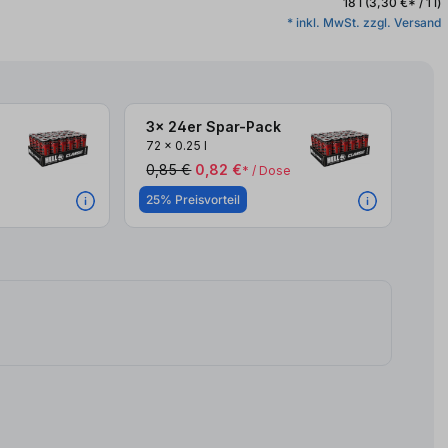
18 l
(3,30 €* / 1 l)
* inkl. MwSt. zzgl. Versand
3x 24er Spar-Pack
3x
72
x
0.25 l
0,85 €
0,82 €
* / Dose
25% Preisvorteil