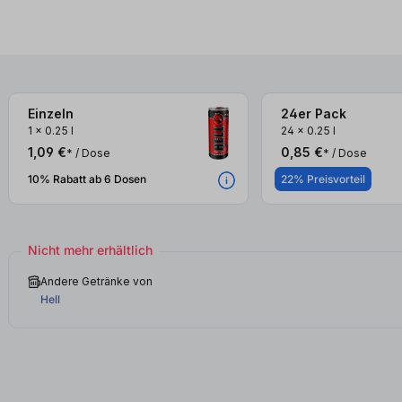
Einzeln
24er Pack
3x
3x
1
x
0.25 l
24
x
0.25 l
1,09 €
0,85 €
* / Dose
* / Dose
10% Rabatt ab 6 Dosen
22% Preisvorteil
Nicht mehr erhältlich
Andere Getränke von
Hell