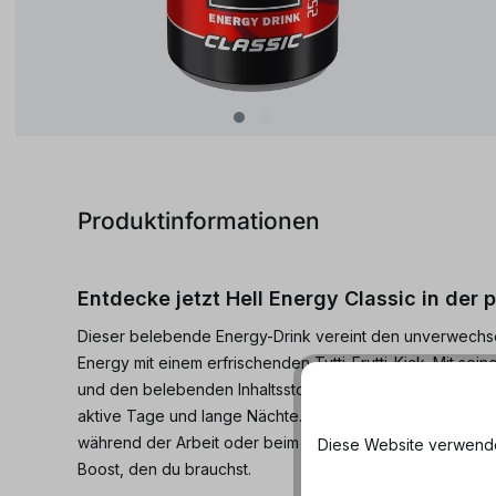
Produktinformationen
Entdecke jetzt Hell Energy Classic in der 
Dieser belebende Energy-Drink vereint den unverwechs
Energy mit einem erfrischenden Tutti-Frutti-Kick. Mit sein
und den belebenden Inhaltsstoffen ist Hell Energy Classic
aktive Tage und lange Nächte. Egal, ob du einen Energi
während der Arbeit oder beim Ausgehen brauchst - Hell E
Diese Website verwendet
Boost, den du brauchst.