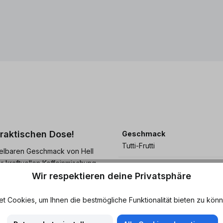
praktischen Dose!
Geschmack
Tutti-Frutti
elbaren Geschmack von Hell
er kraftvollen Koffeinmischung
Merkmale
Wir respektieren deine Privatsphäre
 der ideale Begleiter für
Erfrischend - Leicht säuerlich
eschub vor dem Training,
Ohne künstliche Aromen - Süß
nergy Classic gibt dir den
 Cookies, um Ihnen die bestmögliche Funktionalität bieten zu könn
Eigenschaften