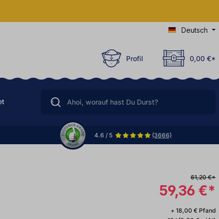
Deutsch
Profil
0,00 €*
et
4.6 / 5
(3666)
61,20 €*
59,36 €*
+ 18,00 € Pfand