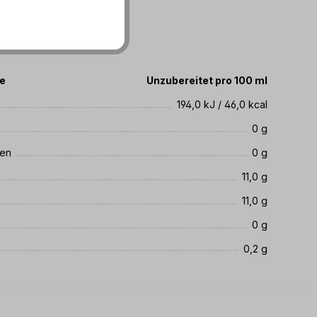
te
Unzubereitet pro 100 ml
194,0 kJ / 46,0 kcal
0 g
ren
0 g
11,0 g
11,0 g
0 g
0,2 g