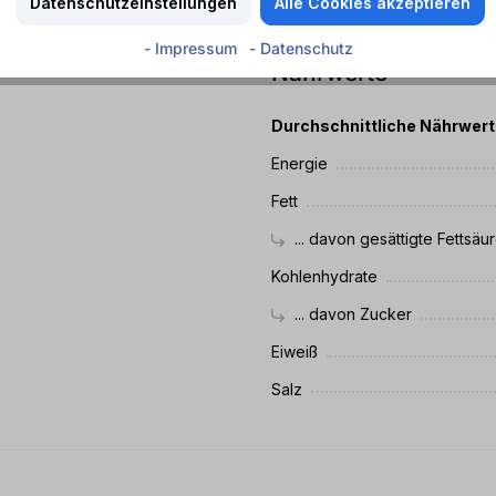
Datenschutzeinstellungen
Alle Cookies akzeptieren
Koffein - Kohlensäure
 den unverwechselbaren
- Impressum
- Datenschutz
und Durchhaltevermögen in
Nährwerte
Durchschnittliche Nährwer
Energie
Fett
... davon gesättigte Fettsäu
Kohlenhydrate
... davon Zucker
Eiweiß
Salz