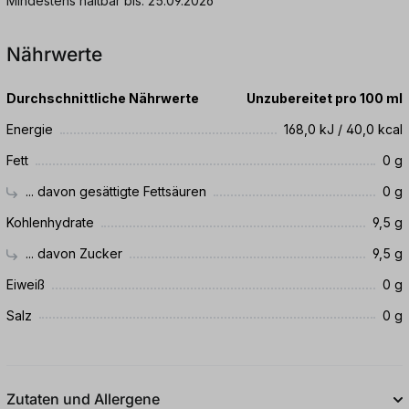
Mindestens haltbar bis: 25.09.2026
Nährwerte
Durchschnittliche Nährwerte
Unzubereitet pro 100 ml
Energie
168,0 kJ / 40,0 kcal
Fett
0 g
... davon gesättigte Fettsäuren
0 g
Kohlenhydrate
9,5 g
... davon Zucker
9,5 g
Eiweiß
0 g
Salz
0 g
Zutaten und Allergene