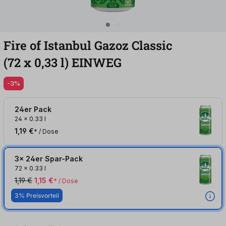
Fire of Istanbul Gazoz Classic
(72
x
0,33
l
)
EINWEG
-3%
24er Pack
24
x
0.33 l
1,19 €
* / Dose
3x 24er Spar-Pack
72
x
0.33 l
1,19 €
1,15 €
* / Dose
3% Preisvorteil