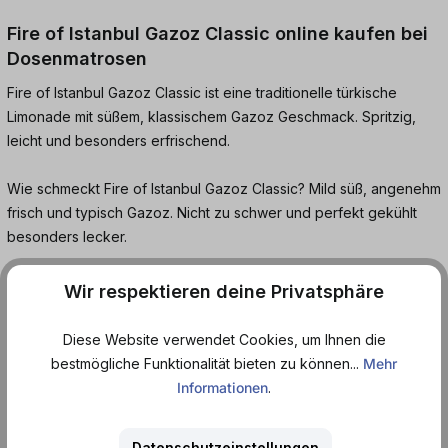
Fire of Istanbul Gazoz Classic online kaufen bei
Dosenmatrosen
Fire of Istanbul Gazoz Classic ist eine traditionelle türkische
Limonade mit süßem, klassischem Gazoz Geschmack. Spritzig,
leicht und besonders erfrischend.
Wie schmeckt Fire of Istanbul Gazoz Classic? Mild süß, angenehm
frisch und typisch Gazoz. Nicht zu schwer und perfekt gekühlt
besonders lecker.
Ideal für alle, die klassische Limonaden mögen oder türkische
Wir respektieren deine Privatsphäre
Getränkekultur entdecken möchten. Jetzt bei dosenmatrosen.de
bestellen und gut gekühlt genießen.
Diese Website verwendet Cookies, um Ihnen die
bestmögliche Funktionalität bieten zu können...
Mehr
Häufige Fragen:
Informationen
.
Wie schmeckt Gazoz Classic?
Datenschutzeinstellungen