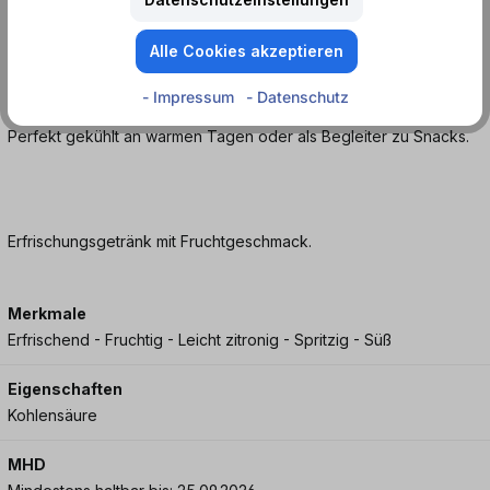
Süß, spritzig und erfrischend mit klassischem Limonadenprofil.
Alle Cookies akzeptieren
Wann passt Fire of Istanbul Gazoz Classic am besten?
- Impressum
- Datenschutz
Perfekt gekühlt an warmen Tagen oder als Begleiter zu Snacks.
Erfrischungsgetränk mit Fruchtgeschmack.
Merkmale
Erfrischend - Fruchtig - Leicht zitronig - Spritzig - Süß
Eigenschaften
Kohlensäure
MHD