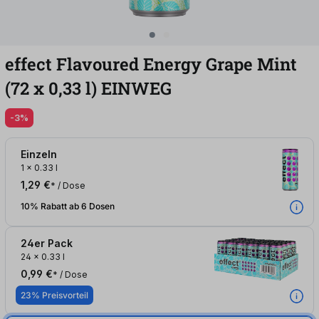
effect Flavoured Energy Grape Mint
(72
x
0,33
l
)
EINWEG
-3%
Einzeln
1
x
0.33 l
1,29 €
* / Dose
10% Rabatt ab 6 Dosen
24er Pack
24
x
0.33 l
0,99 €
* / Dose
23% Preisvorteil