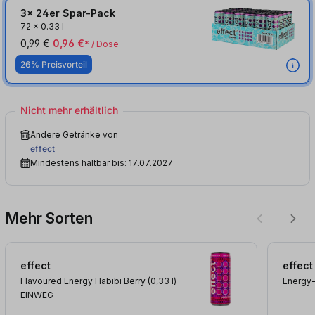
3x 24er Spar-Pack
72
x
0.33 l
0,99 €
0,96 €
* / Dose
26% Preisvorteil
Nicht mehr erhältlich
Andere Getränke von
effect
Mindestens haltbar bis: 17.07.2027
Mehr Sorten
effect
effect
Flavoured Energy Habibi Berry (0,33
l
)
Energy-
EINWEG