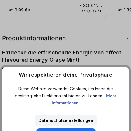
+ 0,25 € Pfand
ab
0,99 €*
ab
1,3
ab 3,00 € / 1 l
Produktinformationen
Entdecke die erfrischende Energie von effect
Flavoured Energy Grape Mint!
Diese einzigartige Kombination aus Traube und Minze verleiht dir
Wir respektieren deine Privatsphäre
einen belebenden Energieschub, wann immer du ihn brauchst.
Genieße den erfrischenden Geschmack von Grape Mint und
Diese Website verwendet Cookies, um Ihnen die
spüre, wie deine Sinne belebt werden. Jede Dose ist mit der
bestmögliche Funktionalität bieten zu können...
Mehr
perfekten Mischung aus Geschmack und Energie geladen, um
Informationen
.
dich durch den Tag zu bringen.
Bestelle jetzt deine Dosen bei Dosenmatrosen.de und erlebe
Datenschutzeinstellungen
den erfrischenden Kick von effect Flavoured Energy Grape Mint!