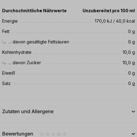
Durchschnittliche Nährwerte
Unzubereitet pro 100 ml
Energie
170,0 kJ / 40,0 kcal
Fett
0 g
... davon gesättigte Fettsäuren
0 g
Kohlenhydrate
10,0 g
... davon Zucker
10,0 g
Eiweiß
0 g
Salz
0 g
Zutaten und Allergene
Bewertungen