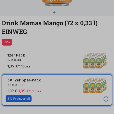
Drink Mamas Mango (72
x
0,33
l
)
EINWEG
-3%
12er Pack
12
x
0.33 l
1,39 €
* / Dose
6x 12er Spar-Pack
72
x
0.33 l
1,39 €
1,35 €
* / Dose
3% Preisvorteil