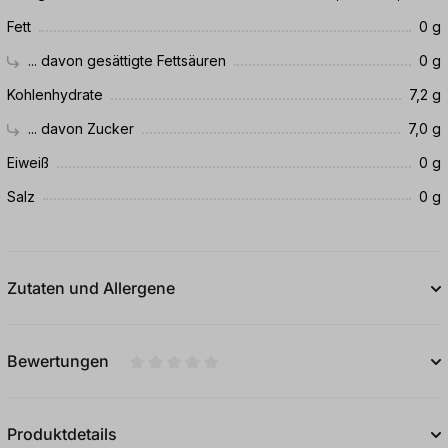
Fett
0 g
... davon gesättigte Fettsäuren
0 g
Kohlenhydrate
7,2 g
... davon Zucker
7,0 g
Eiweiß
0 g
Salz
0 g
Zutaten und Allergene
Bewertungen
Durchschnittliche Bewertung von 0 von 5
Produktdetails