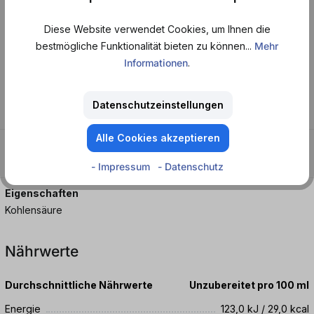
probieren und genießen!
Diese Website verwendet Cookies, um Ihnen die
bestmögliche Funktionalität bieten zu können...
Mehr
BIO- Orangen-Mangolimonade.
Informationen
.
Geschmack
Datenschutzeinstellungen
Mango - Orange
Alle Cookies akzeptieren
Merkmale
Bio - Erfrischend - Fruchtig - Kalorienarm - Spritzig - Süß
- Impressum
- Datenschutz
Eigenschaften
Kohlensäure
Nährwerte
Durchschnittliche Nährwerte
Unzubereitet pro 100 ml
Energie
123,0 kJ / 29,0 kcal