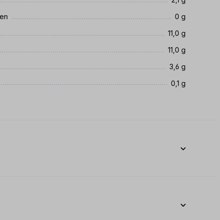
ren
0 g
11,0 g
11,0 g
3,6 g
0,1 g