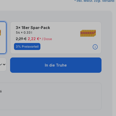
* inkl. MwSt. zzgl. Versand
3x 18er Spar-Pack
54
x
0.33 l
2,29 €
2,22 €
* / Dose
3% Preisvorteil
In die Truhe
26