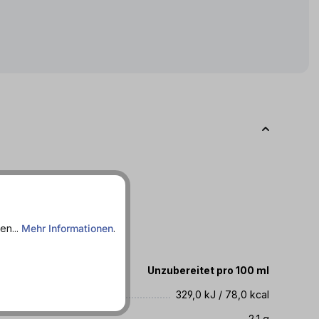
27.10.2026
en...
Mehr Informationen
.
te
Unzubereitet pro 100 ml
329,0 kJ / 78,0 kcal
2,1 g