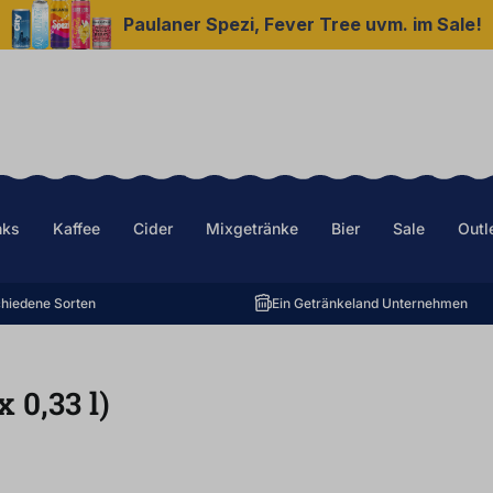
Paulaner Spezi, Fever Tree uvm. im Sale!
nks
Kaffee
Cider
Mixgetränke
Bier
Sale
Outl
hiedene Sorten
Ein Getränkeland Unternehmen
x
0,33
l
)