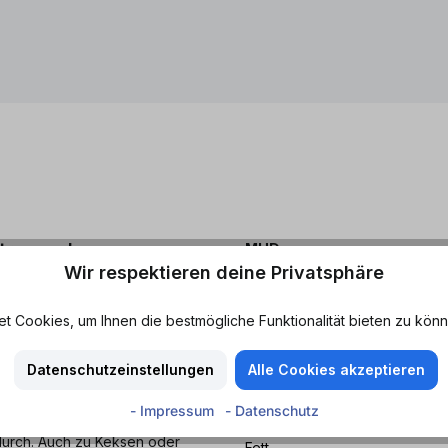
trosen.de
MHD
Wir respektieren deine Privatsphäre
Mindestens haltbar bis: 
 du Lust auf richtig cremige
d einer angenehmen Süße sorgt
 Cookies, um Ihnen die bestmögliche Funktionalität bieten zu könn
Nährwerte
hokolade erinnert als an
 Classic der schnelle und
Datenschutzeinstellungen
Alle Cookies akzeptieren
Durchschnittliche Nährwer
- Impressum
- Datenschutz
Energie
um Frühstück, nach der Schule
durch. Auch zu Keksen oder
Fett