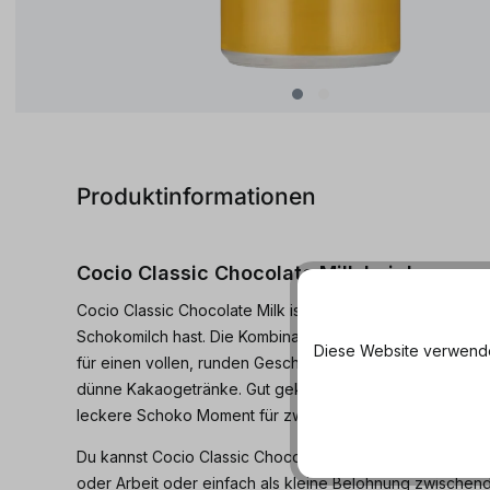
Produktinformationen
Cocio Classic Chocolate Milk bei dosenma
Cocio Classic Chocolate Milk ist genau das Richtige, wenn
Schokomilch hast. Die Kombination aus Milch, Kakao un
Diese Website verwendet
für einen vollen, runden Geschmack, der eher an Trinksc
dünne Kakaogetränke. Gut gekühlt aus der Dose ist Cocio
leckere Schoko Moment für zwischendurch.
Du kannst Cocio Classic Chocolate Milk pur genießen, z
oder Arbeit oder einfach als kleine Belohnung zwischen