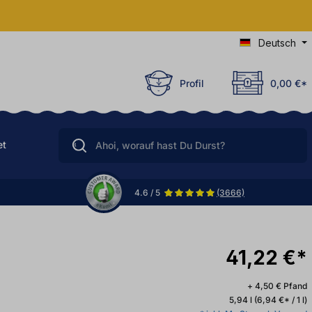
Deutsch
Profil
0,00 €*
et
4.6 / 5
(3666)
41,22 €*
+ 4,50 € Pfand
5,94 l
(6,94 €* / 1 l)