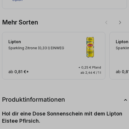
Mehr Sorten
Lipton
Lipton
Sparkling Zitrone (0,33
l
)
EINWEG
Sparkli
+ 0,25 € Pfand
ab
0,81 €*
ab
0,8
ab 2,46 € / 1 l
Produktinformationen
Hol dir eine Dose Sonnenschein mit dem Lipton
Eistee Pfirsich.