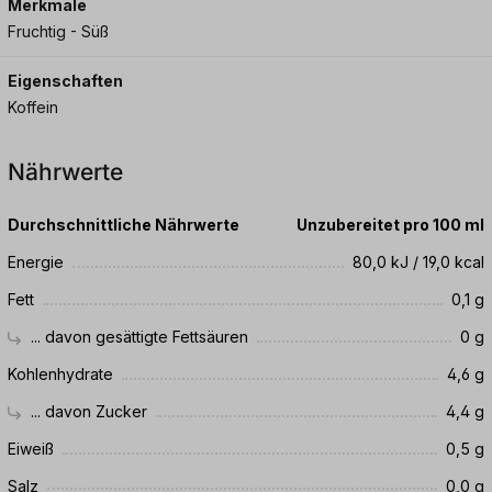
Merkmale
Fruchtig - Süß
Eigenschaften
Koffein
Nährwerte
Durchschnittliche Nährwerte
Unzubereitet pro 100 ml
Energie
80,0 kJ / 19,0 kcal
Fett
0,1 g
... davon gesättigte Fettsäuren
0 g
Kohlenhydrate
4,6 g
... davon Zucker
4,4 g
Eiweiß
0,5 g
Salz
0,0 g