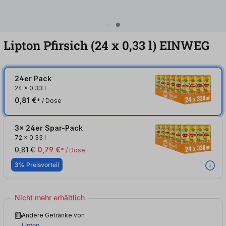
Lipton Pfirsich (24
x
0,33
l
)
EINWEG
24er Pack
24
x
0.33 l
0,81 €
* / Dose
3x 24er Spar-Pack
72
x
0.33 l
0,81 €
0,79 €
* / Dose
3% Preisvorteil
Nicht mehr erhältlich
Andere Getränke von
Lipton