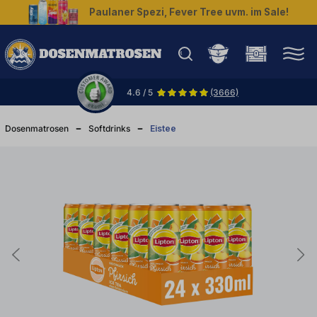
Paulaner Spezi, Fever Tree uvm. im Sale!
halt springen
4.6 / 5
(3666)
Dosenmatrosen
Softdrinks
Eistee