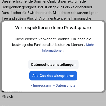
Dieser erfrischende Sommer-Drink ist perfekt für jede
Gelegenheit geeignet und ist eisgekühlt ein kalorienarmer
Durstlöscher für Zwischendurch. Mit echtem schwarzen Lipton
Tee und süßem Pfirsich Aroma entsteht eine harmonische
Geschmackskombination, die ganz ohne Konservierungs- und
Wir respektieren deine Privatsphäre
Farbstoffe auskommt.
Diese Website verwendet Cookies, um Ihnen die
Diesen beliebten Pfirsich-Eistee gibt es jetzt als handliche Dose,
bestmögliche Funktionalität bieten zu können...
Mehr
die überall reinpasst und an jeden Ort hin mitgenommen werden
Informationen
.
kann. Dieser Eistee schmeckt am besten eisgekühlt und ist die
ideale Erfrischung für den Sommer.
Datenschutzeinstellungen
Kalorienarmes Eisteegetränk mit erfrischendem
Pfirsichgeschmack, mit Zucker und Süßungsmittel.
Alle Cookies akzeptieren
- Impressum
- Datenschutz
Geschmack
Pfirsich