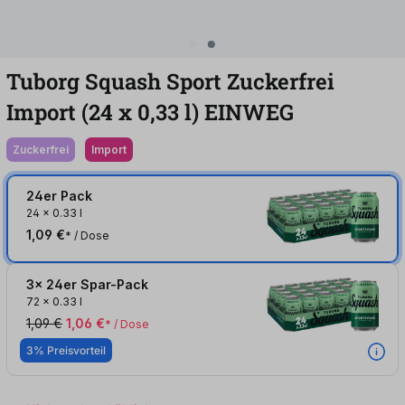
Tuborg Squash Sport Zuckerfrei
Import (24
x
0,33
l
)
EINWEG
zuckerfrei
Import
24er Pack
24
x
0.33 l
1,09 €
* / Dose
3x 24er Spar-Pack
72
x
0.33 l
1,09 €
1,06 €
* / Dose
3% Preisvorteil