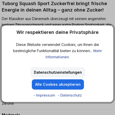
Tuborg Squash Sport Zuckerfrei bringt frische
Energie in deinen Alltag – ganz ohne Zucker!
Der Klassiker aus Dänemark überzeugt mit seinem angenehm
herben Zitrusgeschmack und einer extra Portion Spritzigkeit, die
sofort belebt. Ob beim Sport, unterwegs oder als Erfrischung
Wir respektieren deine Privatsphäre
zwischendurch – Squash Sport Zuckerfrei ist der ideale
Durstlöscher für alle, die bewusst genießen wollen, ohne auf
Diese Website verwendet Cookies, um Ihnen die
vollen Geschmack zu verzichten.
bestmögliche Funktionalität bieten zu können...
Mehr
Informationen
.
Jetzt ganz bequem bei Dosenmatrosen.de online bestellen und
eisgekühlt genießen – typisch dänisch, typisch lecker!
Datenschutzeinstellungen
Erfrischungsgetränk.
Alle Cookies akzeptieren
- Impressum
- Datenschutz
Geschmack
Zitrone
Merkmale