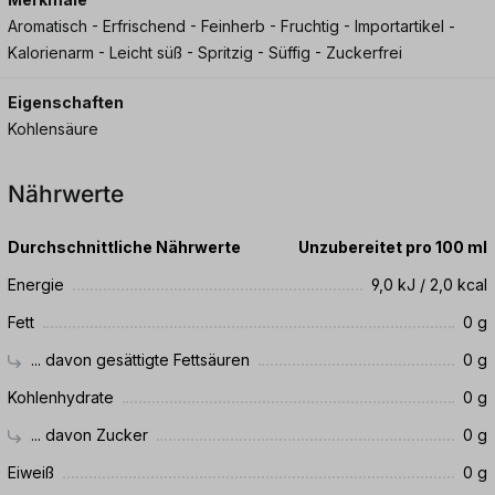
Aromatisch - Erfrischend - Feinherb - Fruchtig - Importartikel -
Kalorienarm - Leicht süß - Spritzig - Süffig - Zuckerfrei
Eigenschaften
Kohlensäure
Nährwerte
Durchschnittliche Nährwerte
Unzubereitet pro 100 ml
Energie
9,0 kJ / 2,0 kcal
Fett
0 g
... davon gesättigte Fettsäuren
0 g
Kohlenhydrate
0 g
... davon Zucker
0 g
Eiweiß
0 g