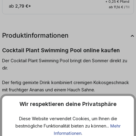
+ 0,25 € Pfand
ab
2,79 €*
ab 11,16 € / 1 l
Produktinformationen
Cocktail Plant Swimming Pool online kaufen
Der Cocktail Plant Swimming Pool bringt den Sommer direkt zu
dir.
Der fertig gemixte Drink kombiniert cremigen Kokosgeschmack
mit fruchtiger Ananas und einem Hauch Sahne.
Wir respektieren deine Privatsphäre
Verfeinert mit feinem Wodka entsteht ein tropischer Cocktail, der
an Sonne, Strand und Urlaubsfeeling erinnert.
Diese Website verwendet Cookies, um Ihnen die
bestmögliche Funktionalität bieten zu können...
Mehr
Einfach kaltstellen, öffnen und genießen, ganz ohne Shaker oder
Informationen
.
Mixen.