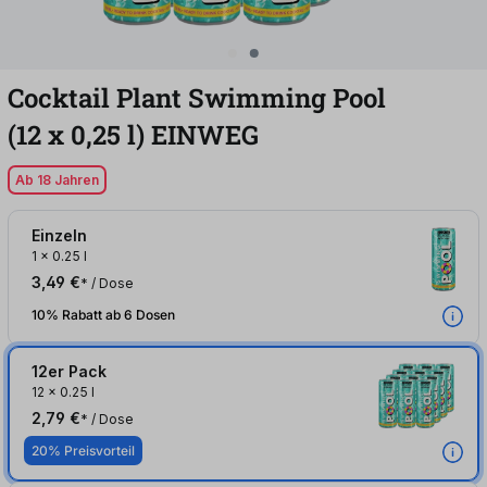
Cocktail Plant Swimming Pool
(12
x
0,25
l
)
EINWEG
Ab 18 Jahren
Einzeln
1
x
0.25 l
3,49 €
* / Dose
10% Rabatt ab 6 Dosen
12er Pack
12
x
0.25 l
2,79 €
* / Dose
20% Preisvorteil