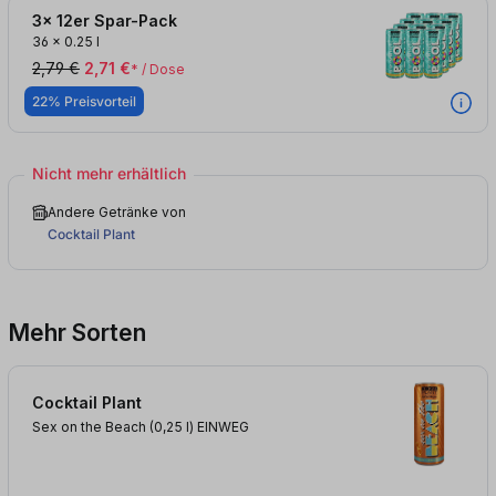
3x 12er Spar-Pack
36
x
0.25 l
2,79 €
2,71 €
* / Dose
22% Preisvorteil
Nicht mehr erhältlich
Andere Getränke von
Cocktail Plant
Mehr Sorten
Cocktail Plant
Sex on the Beach (0,25
l
)
EINWEG