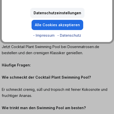
Der Swimming Pool überzeugt mit seiner cremig-fruchtigen Note
Datenschutzeinstellungen
und sorgt für echte Beachbar-Stimmung, egal wo du bist.
Alle Cookies akzeptieren
Ob bei der Sommerparty, am Pool oder gemütlich auf dem
Balkon, dieser Drink ist pure Entspannung in der Dose.
- Impressum
- Datenschutz
Jetzt Cocktail Plant Swimming Pool bei Dosenmatrosen.de
bestellen und den cremigen Klassiker genießen.
Häufige Fragen:
Wie schmeckt der Cocktail Plant Swimming Pool?
Er schmeckt cremig, süß und tropisch mit feiner Kokosnote und
fruchtiger Ananas.
Wie trinkt man den Swimming Pool am besten?