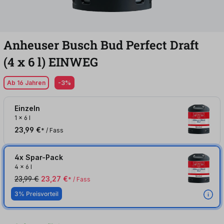
Anheuser Busch Bud Perfect Draft
(4
x
6
l
)
EINWEG
Ab 16 Jahren
-3%
Einzeln
1
x
6 l
23,99 €
* / Fass
4x Spar-Pack
4
x
6 l
23,99 €
23,27 €
* / Fass
3% Preisvorteil