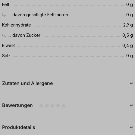
Fett
0 g
... davon gesättigte Fettsäuren
0 g
Kohlenhydrate
2,9 g
... davon Zucker
0,5 g
Eiweiß
0,4 g
Salz
0 g
Zutaten und Allergene
Bewertungen
Durchschnittliche Bewertung von 0 von 5
Produktdetails