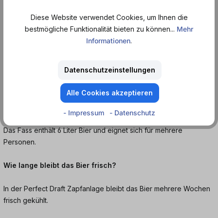
bestellen und frisch gezapften Bud Genuss erleben.
Diese Website verwendet Cookies, um Ihnen die
Häufige Fragen:
bestmögliche Funktionalität bieten zu können...
Mehr
Informationen
.
Wie schmeckt Bud aus dem Perfect Draft Fass?
Datenschutzeinstellungen
Mild, leicht malzig und angenehm frisch mit einem sehr
ausgewogenen Profil.
Alle Cookies akzeptieren
Wie viel Bier ist im Perfect Draft Fass enthalten?
- Impressum
- Datenschutz
Das Fass enthält 6 Liter Bier und eignet sich für mehrere
Personen.
Wie lange bleibt das Bier frisch?
In der Perfect Draft Zapfanlage bleibt das Bier mehrere Wochen
frisch gekühlt.