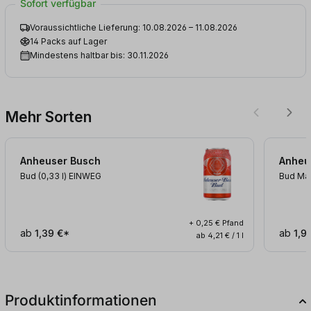
Sofort verfügbar
Voraussichtliche Lieferung: 10.08.2026 – 11.08.2026
14 Packs auf Lager
Mindestens haltbar bis: 30.11.2026
Mehr Sorten
Anheuser Busch
Anheu
Bud (0,33
l
)
EINWEG
Bud Max
+ 0,25 € Pfand
ab
1,39 €*
ab
1,9
ab 4,21 € / 1 l
Produktinformationen