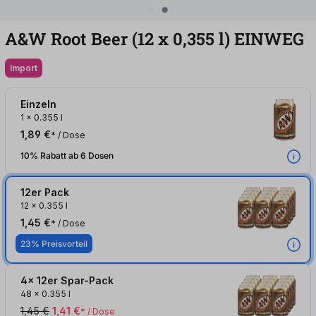
A&W Root Beer (12
x
0,355
l
)
EINWEG
Import
Einzeln
1
x
0.355 l
1,89 €
* / Dose
10% Rabatt ab 6 Dosen
12er Pack
12
x
0.355 l
1,45 €
* / Dose
23% Preisvorteil
4x 12er Spar-Pack
48
x
0.355 l
1,45 €
1,41 €
* / Dose