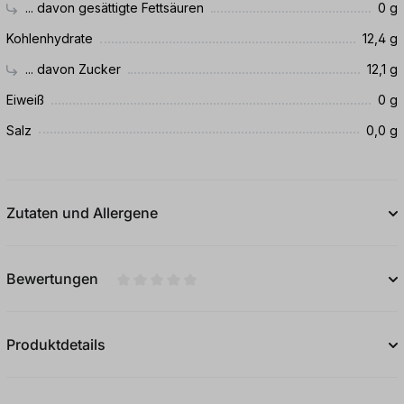
... davon gesättigte Fettsäuren
0 g
Kohlenhydrate
12,4 g
... davon Zucker
12,1 g
Eiweiß
0 g
Salz
0,0 g
Zutaten und Allergene
Bewertungen
Durchschnittliche Bewertung von 0 von 5
Produktdetails