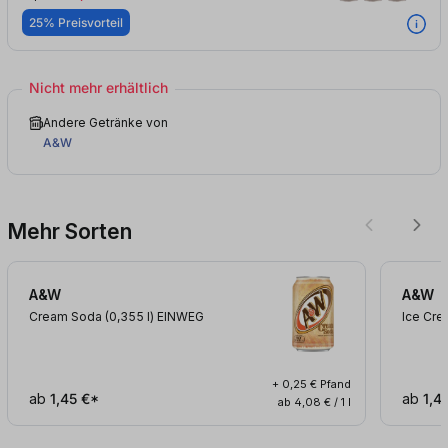
25% Preisvorteil
Nicht mehr erhältlich
Andere Getränke von
A&W
Mehr Sorten
A&W
A&W
Cream Soda (0,355
l
)
EINWEG
Ice Cr
+ 0,25 € Pfand
ab
1,45 €*
ab
1,4
ab 4,08 € / 1 l