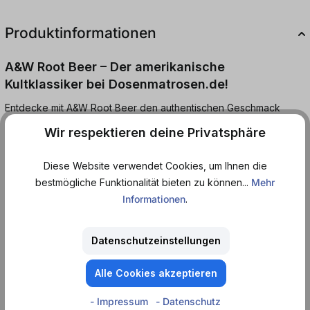
Produktinformationen
A&W Root Beer – Der amerikanische
Kultklassiker bei Dosenmatrosen.de!
Entdecke mit A&W Root Beer den authentischen Geschmack
einer echten US-Ikone! Bereits seit 1919 begeistert dieses
Wir respektieren deine Privatsphäre
einzigartige Getränk mit seiner typischen Würze und der leicht
cremigen Süße – eine besondere Mischung aus Vanille, Kräutern
Diese Website verwendet Cookies, um Ihnen die
und Gewürzen, die du so nur bei dem original Root Beer findest.
bestmögliche Funktionalität bieten zu können...
Mehr
Informationen
.
Ob pur, auf Eis oder als klassische Root Beer Float mit Vanilleeis –
A&W ist Kult und ein Muss für alle Fans amerikanischer Softdrinks.
Datenschutzeinstellungen
Jetzt A&W Root Beer bequem online bei Dosenmatrosen.de
Alle Cookies akzeptieren
bestellen und den authentischen USA-Genuss erleben!
- Impressum
- Datenschutz
Kohlensäurehaltiges Erfrischungsgetränk.