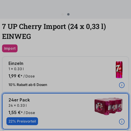
7 UP Cherry Import (24
x
0,33
l
)
EINWEG
Import
Einzeln
1
x
0.33 l
1,99 €
* / Dose
10% Rabatt ab 6 Dosen
24er Pack
24
x
0.33 l
1,55 €
* / Dose
22% Preisvorteil