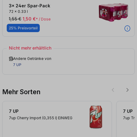
3x 24er Spar-Pack
72
x
0.33 l
1,55 €
1,50 €
* / Dose
25% Preisvorteil
Nicht mehr erhältlich
Andere Getränke von
7 UP
Mehr Sorten
7 UP
7 UP
7up Cherry Import (0,355
l
)
EINWEG
7up Tro