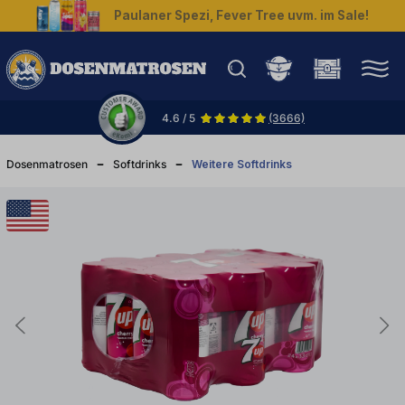
Paulaner Spezi, Fever Tree uvm. im Sale!
halt springen
4.6 / 5
(3666)
Dosenmatrosen
Softdrinks
Weitere Softdrinks