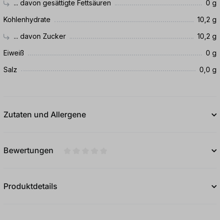
... davon gesättigte Fettsäuren
0 g
Kohlenhydrate
10,2 g
... davon Zucker
10,2 g
Eiweiß
0 g
Salz
0,0 g
Zutaten und Allergene
Bewertungen
Durchschnittliche Bewertung von 0 von 5
Produktdetails