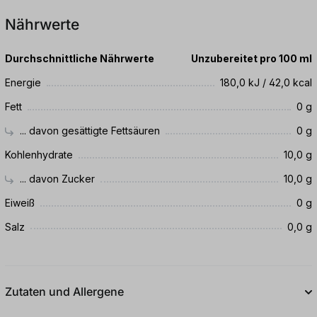
Nährwerte
Durchschnittliche Nährwerte
Unzubereitet pro 100 ml
Energie
180,0 kJ / 42,0 kcal
Fett
0 g
... davon gesättigte Fettsäuren
0 g
Kohlenhydrate
10,0 g
... davon Zucker
10,0 g
Eiweiß
0 g
Salz
0,0 g
Zutaten und Allergene