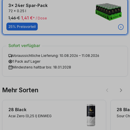
3x 24er Spar-Pack
72
x
0.25 l
1,46 €
1,41 €
* / Dose
25% Preisvorteil
Sofort verfügbar
Voraussichtliche Lieferung: 10.08.2026 – 11.08.2026
1 Pack auf Lager
Mindestens haltbar bis: 18.01.2028
Mehr Sorten
28 Black
28 Bl
Acai Zero (0,25
l
)
EINWEG
Sour Ch