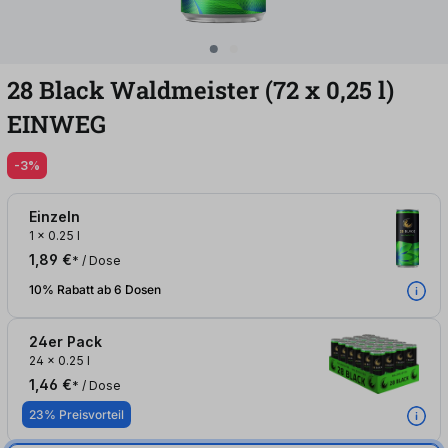
28 Black Waldmeister (72
x
0,25
l
)
EINWEG
-3%
Einzeln
1
x
0.25 l
1,89 €
* / Dose
10% Rabatt ab 6 Dosen
24er Pack
24
x
0.25 l
1,46 €
* / Dose
23% Preisvorteil