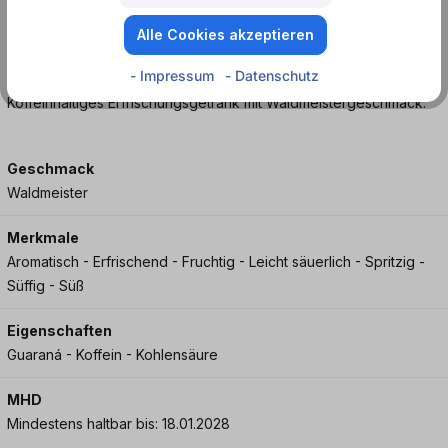
28 Black Waldmeister – der etwas andere Energy Drink mit
Alle Cookies akzeptieren
Charakter.
- Impressum
- Datenschutz
Koffeinhaltiges Erfrischungsgetränk mit Waldmeistergeschmack.
Geschmack
Waldmeister
Merkmale
Aromatisch - Erfrischend - Fruchtig - Leicht säuerlich - Spritzig -
Süffig - Süß
Eigenschaften
Guaraná - Koffein - Kohlensäure
MHD
Mindestens haltbar bis: 18.01.2028