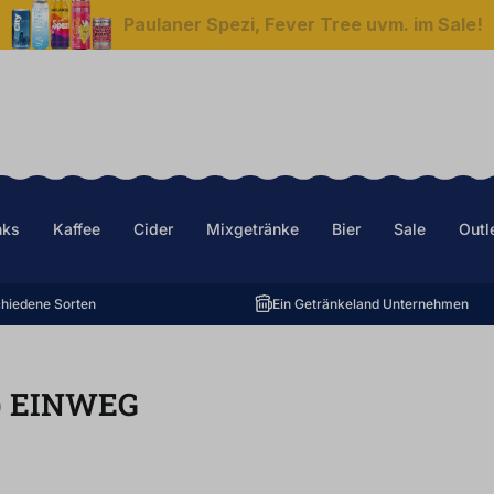
Paulaner Spezi, Fever Tree uvm. im Sale!
nks
Kaffee
Cider
Mixgetränke
Bier
Sale
Outl
hiedene Sorten
Ein Getränkeland Unternehmen
)
EINWEG