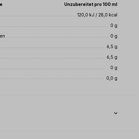
te
Unzubereitet pro 100 ml
120,0 kJ / 28,0 kcal
0 g
ren
0 g
6,5 g
6,5 g
0 g
0,0 g