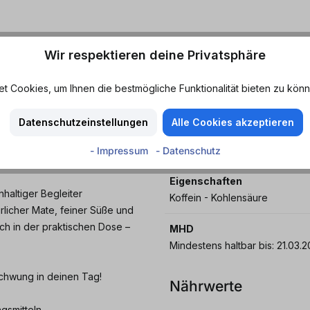
Wir respektieren deine Privatsphäre
hmacher mit Ingwer-
Geschmack
Ingwer
 Cookies, um Ihnen die bestmögliche Funktionalität bieten zu könn
 Welten: den natürlich
Merkmale
Datenschutzeinstellungen
Alle Cookies akzeptieren
chen Kick von Ingwer. Diese
Aromatisch - Erfrischend - Fein
ack, der wach macht und
süß - Vollmundig
- Impressum
- Datenschutz
Eigenschaften
haltiger Begleiter
Koffein - Kohlensäure
rlicher Mate, feiner Süße und
ch in der praktischen Dose –
MHD
Mindestens haltbar bis:
Schwung in deinen Tag!
Nährwerte
gsmitteln.