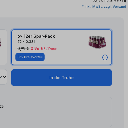
23,76 l
(2,91 €* / 1 l)
* inkl. MwSt. zzgl. Versand
6x 12er Spar-Pack
6x
72
x
0.33 l
0,99 €
0,96 €
* / Dose
3% Preisvorteil
In die Truhe
026