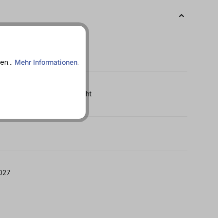
en...
Mehr Informationen
.
würzig - Kalorienarm - Leicht
 21.03.2027