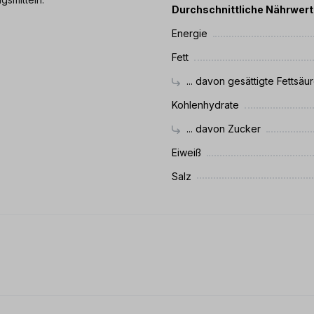
Durchschnittliche Nährwer
Energie
Fett
... davon gesättigte Fettsäu
Kohlenhydrate
... davon Zucker
Eiweiß
Salz