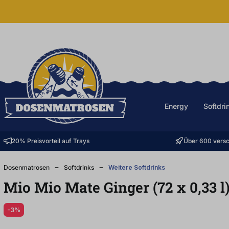
halt springen
Energy
Softdri
20% Preisvorteil auf Trays
Über 600 versc
Dosenmatrosen
Softdrinks
Weitere Softdrinks
Mio Mio Mate Ginger (72
x
0,33
l
-3%