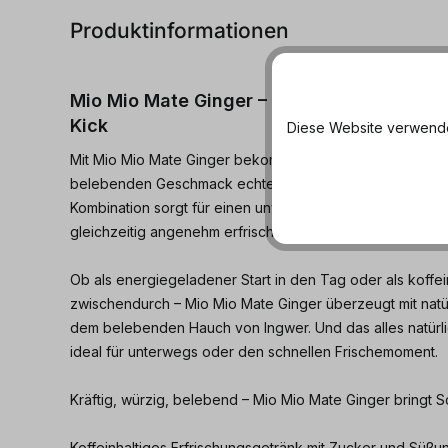
Produktinformationen
Mio Mio Mate Ginger – Entdecke den Wac
Kick
Diese Website verwendet
Mit Mio Mio Mate Ginger bekommst du das Beste aus zwei
belebenden Geschmack echter Mate und den würzig-fris
Kombination sorgt für einen unverwechselbaren Geschm
gleichzeitig angenehm erfrischt.
Ob als energiegeladener Start in den Tag oder als koffein
zwischendurch – Mio Mio Mate Ginger überzeugt mit natü
dem belebenden Hauch von Ingwer. Und das alles natürli
ideal für unterwegs oder den schnellen Frischemoment.
Kräftig, würzig, belebend – Mio Mio Mate Ginger bringt 
Koffeinhaltiges Erfrischungsgetränk mit Zucker und Süßun