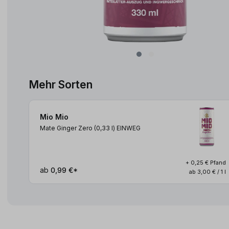
Mehr Sorten
Mio Mio
Mate Ginger Zero (0,33
l
)
EINWEG
+ 0,25 € Pfand
ab
0,99 €*
ab 3,00 € / 1 l