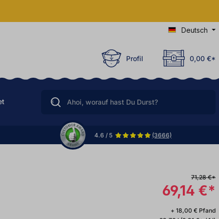
Deutsch
Profil
0,00 €*
et
4.6 / 5
(3666)
71,28 €*
69,14 €*
+ 18,00 € Pfand