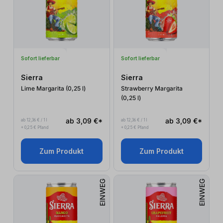
Sofort lieferbar
Sofort lieferbar
Sierra
Sierra
Lime Margarita (0,25
l
)
Strawberry Margarita
(0,25
l
)
ab 3,09 €*
ab 3,09 €*
ab 12,36 € / 1 l
ab 12,36 € / 1 l
+ 0,25 € Pfand
+ 0,25 € Pfand
Zum Produkt
Zum Produkt
EINWEG
EINWEG