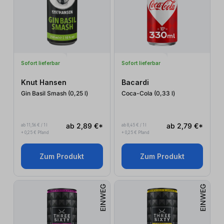
Sofort lieferbar
Sofort lieferbar
Knut Hansen
Bacardi
Gin Basil Smash (0,25
l
)
Coca-Cola (0,33
l
)
ab 2,89 €*
ab 2,79 €*
ab 11,56 € / 1 l
ab 8,45 € / 1 l
+ 0,25 € Pfand
+ 0,25 € Pfand
Zum Produkt
Zum Produkt
EINWEG
EINWEG