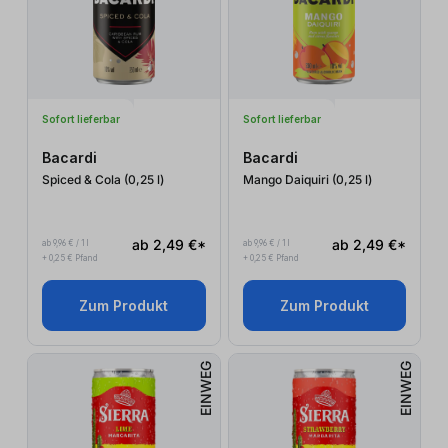
Sofort lieferbar
Sofort lieferbar
Bacardi
Bacardi
Spiced & Cola (0,25
l
)
Mango Daiquiri (0,25
l
)
ab 2,49 €*
ab 2,49 €*
ab 9,96 € / 1 l
ab 9,96 € / 1 l
+ 0,25 € Pfand
+ 0,25 € Pfand
Zum Produkt
Zum Produkt
EINWEG
EINWEG