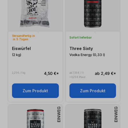
Versandfertig in
Sofort lieferbar
in 5 Tagen
Eiswürfel
Three Sixty
(2
kg
)
Vodka Energy (0,33
l
)
4,50 €*
ab 2,49 €*
2,25 € / 1 kg
ab 7,55 € / 1 l
+ 0,25 € Pfand
Zum Produkt
Zum Produkt
EINWEG
EINWEG