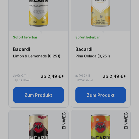
Sofort lieferbar
Sofort lieferbar
Bacardi
Bacardi
Limon & Lemonade (0,25
l
)
Pina Colada (0,25
l
)
ab 2,49 €*
ab 2,49 €*
ab 9,96 € / 1 l
ab 9,96 € / 1 l
+ 0,25 € Pfand
+ 0,25 € Pfand
Zum Produkt
Zum Produkt
EINWEG
EINWEG