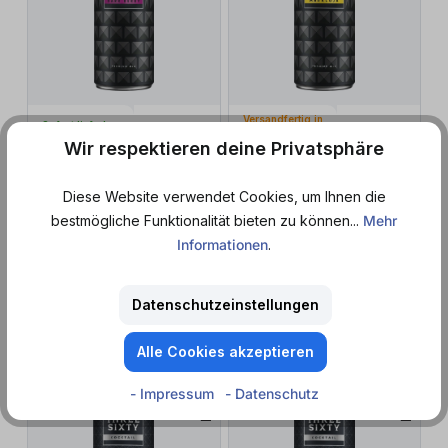
Versandfertig in
Sofort lieferbar
in 9 Tagen
Wir respektieren deine Privatsphäre
Three Sixty
Three Sixty
Vodka Dark Berry (0,33
l
)
Vodka Maracuja (0,33
l
)
Diese Website verwendet Cookies, um Ihnen die
bestmögliche Funktionalität bieten zu können...
Mehr
Informationen
.
ab 2,49 €*
ab 2,49 €*
ab 7,55 € / 1 l
ab 7,55 € / 1 l
+ 0,25 € Pfand
+ 0,25 € Pfand
Datenschutzeinstellungen
Zum Produkt
Zum Produkt
Alle Cookies akzeptieren
EINWEG
EINWEG
- Impressum
- Datenschutz