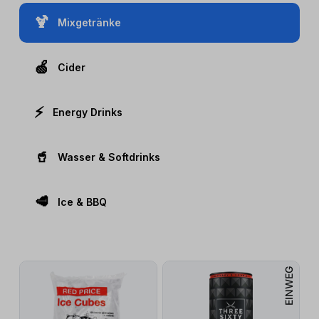
🍹
Mixgetränke
🍏
Cider
⚡️
Energy Drinks
🥤
Wasser & Softdrinks
🥩
Ice & BBQ
EINWEG