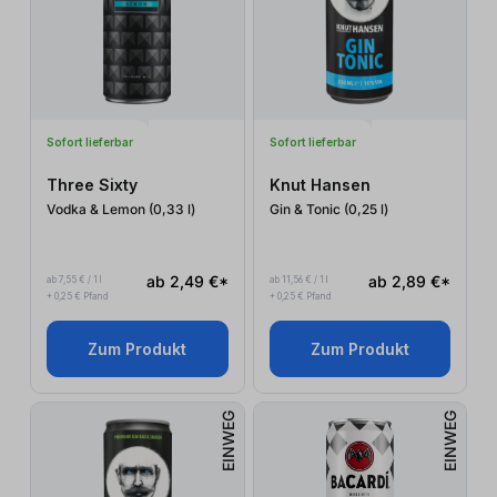
Sofort lieferbar
Sofort lieferbar
Three Sixty
Knut Hansen
Vodka & Lemon (0,33
l
)
Gin & Tonic (0,25
l
)
ab 2,49 €*
ab 2,89 €*
ab 7,55 € / 1 l
ab 11,56 € / 1 l
+ 0,25 € Pfand
+ 0,25 € Pfand
Zum Produkt
Zum Produkt
EINWEG
EINWEG