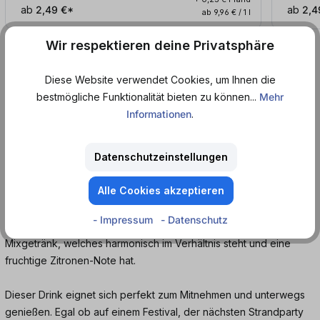
ab
2,49 €*
ab
2,4
ab 9,96 € / 1 l
Wir respektieren deine Privatsphäre
Produktinformationen
Diese Website verwendet Cookies, um Ihnen die
bestmögliche Funktionalität bieten zu können...
Mehr
Der wahrscheinlich leckereste Vodka-Lemon,
Informationen
.
den du je probiert hast. Der Three Sixty Vodka
Lemon ist ein fertiges Mixgetränk bei vollem
Datenschutzeinstellungen
Geschmack.
Alle Cookies akzeptieren
Der Three Sixty Vodka ist ein deutscher Vodka mit
geschmackvoller Exklusivität und einem aufwändigen
- Impressum
- Datenschutz
Herstellungsverfahren. Dies schmeckt man auch in diesem
Mixgetränk, welches harmonisch im Verhältnis steht und eine
fruchtige Zitronen-Note hat.
Dieser Drink eignet sich perfekt zum Mitnehmen und unterwegs
genießen. Egal ob auf einem Festival, der nächsten Strandparty