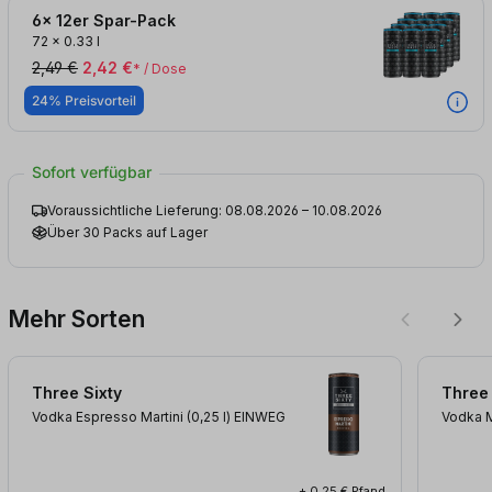
6x 12er Spar-Pack
72
x
0.33 l
2,49 €
2,42 €
* / Dose
24% Preisvorteil
Sofort verfügbar
Voraussichtliche Lieferung: 08.08.2026 – 10.08.2026
Über 30 Packs auf Lager
Mehr Sorten
Three Sixty
Three 
Vodka Espresso Martini (0,25
l
)
EINWEG
Vodka M
+ 0,25 € Pfand