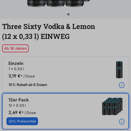
Three Sixty Vodka & Lemon
(12
x
0,33
l
)
EINWEG
Ab 18 Jahren
Einzeln
1
x
0.33 l
3,19 €
* / Dose
10% Rabatt ab 6 Dosen
12er Pack
12
x
0.33 l
2,49 €
* / Dose
22% Preisvorteil