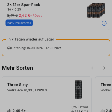
3x 12er Spar-Pack
36
x
0.25 l
2,49 €
2,42 €
* / Dose
24% Preisvorteil
In 7 Tagen wieder auf Lager
Lieferung: 15.08.2026 – 17.08.2026
Mehr Sorten
Three Sixty
Three 
Vodka Acai (0,33
l
)
EINWEG
Vodka D
+ 0,25 € Pfand
ab
2,49 €*
ab
2,4
ab 7,55 € / 1 l