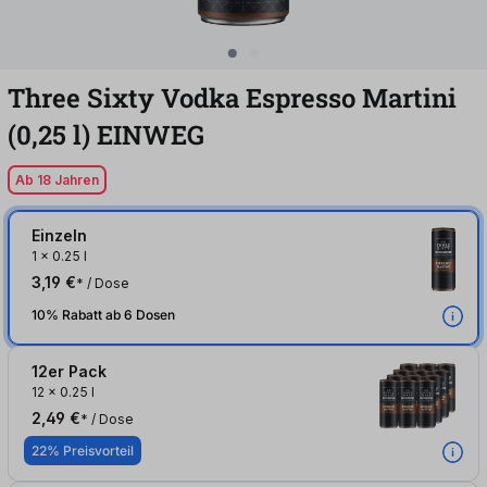
Three Sixty Vodka Espresso Martini
(0,25
l
)
EINWEG
Ab 18 Jahren
Einzeln
1
x
0.25 l
3,19 €
* / Dose
10% Rabatt ab 6 Dosen
12er Pack
12
x
0.25 l
2,49 €
* / Dose
22% Preisvorteil