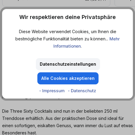
Wir respektieren deine Privatsphäre
Produktinformationen
Diese Website verwendet Cookies, um Ihnen die
bestmögliche Funktionalität bieten zu können...
Mehr
Erlebe mit dem Three Sixty Vodka Espresso
Informationen
.
Martini ein herausragendes, stilvolles
Geschmackserlebnis.
Datenschutzeinstellungen
Der vorgemixte Cocktail von Three Sixty bietet ein authentisches
Trinkerlebnis aus der praktischen Dose. Der Espresso Marini
Alle Cookies akzeptieren
Cocktail verbindet den unvergleichlichen Geschmack von Three
Sixty Vodka mit intensiven Espresso und Kaffeelikör – ein Genuss
- Impressum
- Datenschutz
für unterwegs, den nicht verpassen solltest!
Die Three Sixty Cocktails sind nun in der beliebten 250 ml
Trenddose erhältlich. Aus der praktischen Dose sind ideal für
einen sofortigen, eiskalten Genuss, wann immer du Lust auf etwas
Besonderes hast.