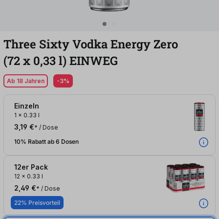
Three Sixty Vodka Energy Zero
(72
x
0,33
l
)
EINWEG
Ab 18 Jahren
-3%
Einzeln
1
x
0.33 l
3,19 €
* / Dose
10% Rabatt ab 6 Dosen
12er Pack
12
x
0.33 l
2,49 €
* / Dose
22% Preisvorteil