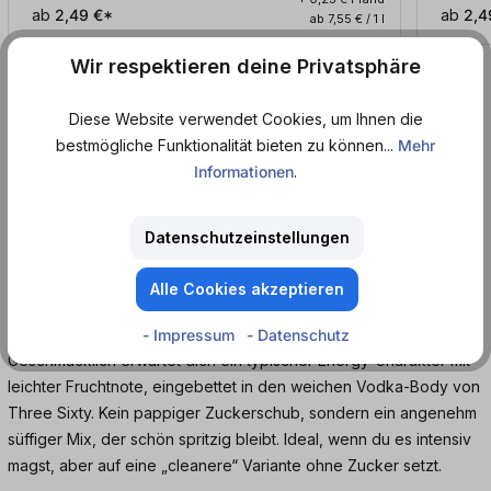
ab
2,49 €*
ab
2,4
ab 7,55 € / 1 l
Wir respektieren deine Privatsphäre
Produktinformationen
Diese Website verwendet Cookies, um Ihnen die
bestmögliche Funktionalität bieten zu können...
Mehr
Informationen
.
Three Sixty Vodka Energy Zero - zuckerfreier
Mix jetzt bei Dosenmatrosen.de
Datenschutzeinstellungen
Three Sixty Vodka Energy Zero ist dein zuckerfreier Vodka-
Energy-Mix für lange Nächte. Klarer Three Sixty Vodka trifft auf
Alle Cookies akzeptieren
spritzigen Energy-Geschmack, ohne pappige Süße und mit
ordentlich Wach-Effekt.
- Impressum
- Datenschutz
Geschmacklich erwartet dich ein typischer Energy-Charakter mit
leichter Fruchtnote, eingebettet in den weichen Vodka-Body von
Three Sixty. Kein pappiger Zuckerschub, sondern ein angenehm
süffiger Mix, der schön spritzig bleibt. Ideal, wenn du es intensiv
magst, aber auf eine „cleanere“ Variante ohne Zucker setzt.