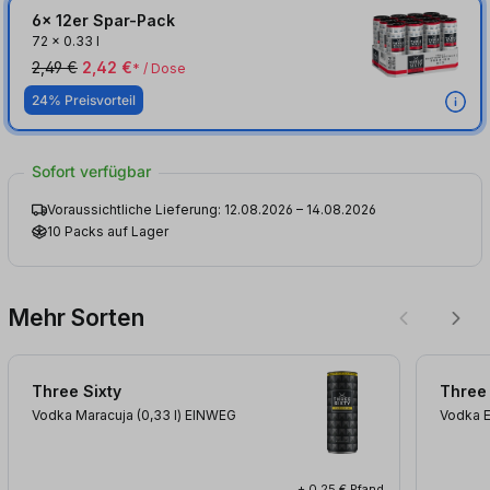
6x 12er Spar-Pack
72
x
0.33 l
2,49 €
2,42 €
* / Dose
24% Preisvorteil
Sofort verfügbar
Voraussichtliche Lieferung: 12.08.2026 – 14.08.2026
10 Packs auf Lager
Mehr Sorten
Three Sixty
Three 
Vodka Maracuja (0,33
l
)
EINWEG
Vodka 
+ 0,25 € Pfand