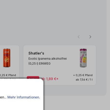
Shatler's
Sh
Exotic Ipanema alkoholfrei
Vir
(0,25
l
)
EINWEG
(0,
0,25 € Pfand
+ 0,25 € Pfand
ab
1,89 €*
Aktion
Akt
ab 9,16 € / 1 l
ab 7,56 € / 1 l
en...
Mehr Informationen
.