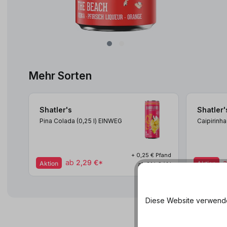
Mehr Sorten
Shatler's
Shatler'
Pina Colada (0,25
l
)
EINWEG
Caipirinh
+ 0,25 € Pfand
ab
2,29 €*
Aktion
Aktion
ab 9,16 € / 1 l
Diese Website verwendet