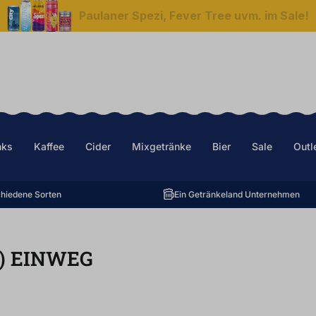
Paulaner Spezi, Fever Tree uvm. im Sale!
nks
Kaffee
Cider
Mixgetränke
Bier
Sale
Outl
hiedene Sorten
Ein Getränkeland Unternehmen
)
EINWEG