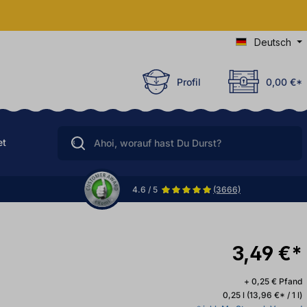
Deutsch
Profil
0,00 €*
et
4.6 / 5
(3666)
3,49 €*
+ 0,25 € Pfand
0,25 l
(13,96 €* / 1 l)