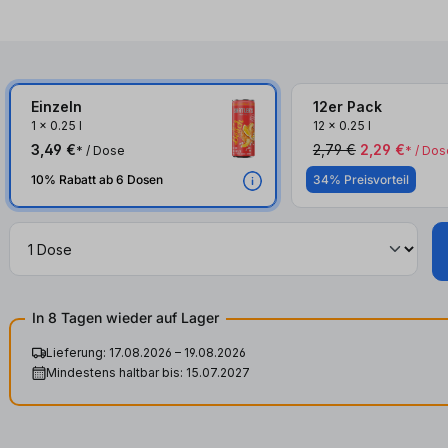
Einzeln
12er Pack
1
x
0.25 l
12
x
0.25 l
3,49 €
2,79 €
2,29 €
* / Dose
* / Dos
10% Rabatt ab 6 Dosen
34% Preisvorteil
In 8 Tagen wieder auf Lager
Lieferung: 17.08.2026 – 19.08.2026
Mindestens haltbar bis: 15.07.2027