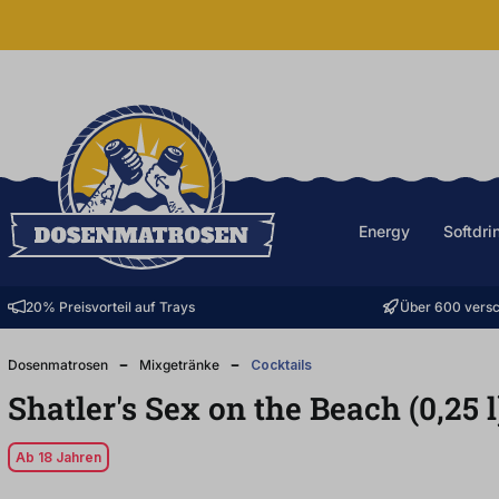
halt springen
Energy
Softdri
20% Preisvorteil auf Trays
Über 600 versc
Dosenmatrosen
Mixgetränke
Cocktails
Shatler's Sex on the Beach (0,25
l
Ab 18 Jahren