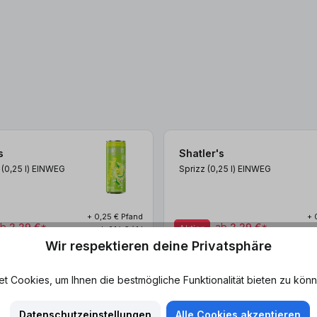
s
Shatler's
a (0,25
l
)
EINWEG
Sprizz (0,25
l
)
EINWEG
+ 0,25 € Pfand
+ 
ab
2,29 €*
ab
2,29 €*
Aktion
ab 9,16 € / 1 l
Wir respektieren deine Privatsphäre
 Cookies, um Ihnen die bestmögliche Funktionalität bieten zu könn
Datenschutzeinstellungen
Alle Cookies akzeptieren