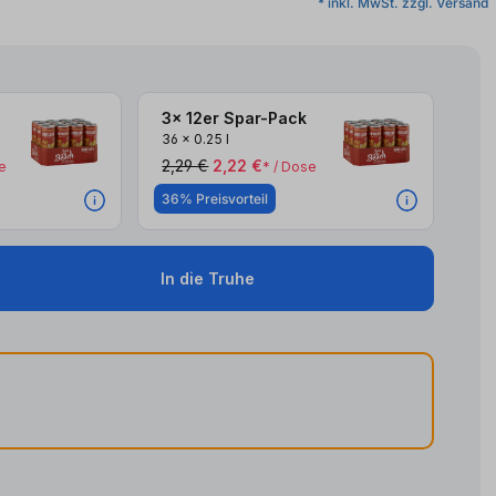
* inkl. MwSt. zzgl. Versand
3x 12er Spar-Pack
36
x
0.25 l
2,29 €
2,22 €
e
* / Dose
36% Preisvorteil
In die Truhe