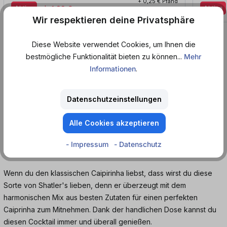
+ 0,25 € Pfand
Aktion
ab
1,89 €*
Aktion
ab 7,56 € / 1 l
Wir respektieren deine Privatsphäre
Diese Website verwendet Cookies, um Ihnen die
Produktinformationen
bestmögliche Funktionalität bieten zu können...
Mehr
Informationen
.
So schmeckt Brasilien! Erlebe mit dem Shatler's
Caipirinha Karneval auf der Zunge.
Datenschutzeinstellungen
Der prickelnde Geschmack von Cachaça, fruchtiger Limette und
Alle Cookies akzeptieren
feinstem Rohrzucker bringen dir den Flair Brasiliens direkt zu dir
nach Hause. Dieser Drink schmeckt am besten eisgeküglt oder in
- Impressum
- Datenschutz
einem Longdrinkglas mit viel crushed Ice.
Wenn du den klassischen Caipirinha liebst, dass wirst du diese
Sorte von Shatler's lieben, denn er überzeugt mit dem
harmonischen Mix aus besten Zutaten für einen perfekten
Caiprinha zum Mitnehmen. Dank der handlichen Dose kannst du
diesen Cocktail immer und überall genießen.