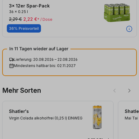
3x 12er Spar-Pack
36
x
0.25 l
2,29 €
2,22 €
* / Dose
36% Preisvorteil
In 11 Tagen wieder auf Lager
Lieferung: 20.08.2026 – 22.08.2026
Mindestens haltbar bis: 02.11.2027
Mehr Sorten
Shatler's
Shatle
Virgin Colada alkoholfrei (0,25
l
)
EINWEG
Mai Tai