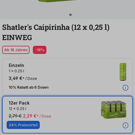
Shatler's Caipirinha (12
x
0,25
l
)
EINWEG
Ab 18 Jahren
-18%
Einzeln
1
x
0.25 l
3,49 €
* / Dose
10% Rabatt ab 6 Dosen
12er Pack
12
x
0.25 l
2,79 €
2,29 €
* / Dose
34% Preisvorteil