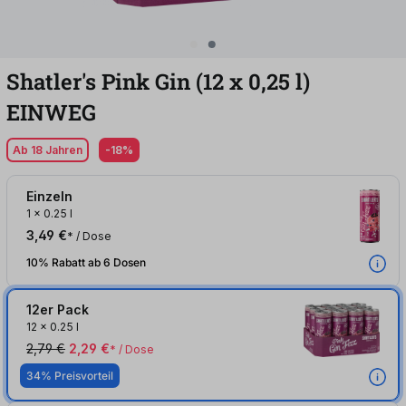
Shatler's Pink Gin (12
x
0,25
l
)
EINWEG
Ab 18 Jahren
-18%
Einzeln
1
x
0.25 l
3,49 €
* / Dose
10% Rabatt ab 6 Dosen
12er Pack
12
x
0.25 l
2,79 €
2,29 €
* / Dose
34% Preisvorteil