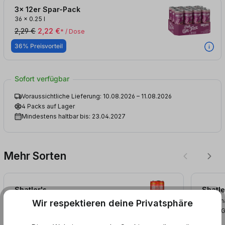
3x 12er Spar-Pack
36
x
0.25 l
2,29 €
2,22 €
* / Dose
36% Preisvorteil
Sofort verfügbar
Voraussichtliche Lieferung: 10.08.2026 – 11.08.2026
4 Packs auf Lager
Mindestens haltbar bis: 23.04.2027
Mehr Sorten
Shatler's
Shatle
Erdbeer Daiquiri (0,25
l
)
EINWEG
Havanna
Wir respektieren deine Privatsphäre
EINWE