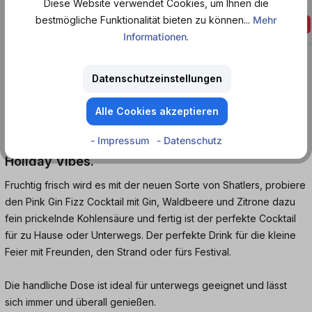
Diese Website verwendet Cookies, um Ihnen die
+ 0,25 € Pfand
bestmögliche Funktionalität bieten zu können...
Mehr
Aktion
ab
2,29 €*
Aktion
ab 9,16 € / 1 l
Informationen
.
Datenschutzeinstellungen
Produktinformationen
Alle Cookies akzeptieren
Urlaubsreif? Dann hole dir jetzt den Shatlers
- Impressum
- Datenschutz
Pink Gin Fizz zu dir nach Hause und erlebe echte
Holiday Vibes.
Fruchtig frisch wird es mit der neuen Sorte von Shatlers, probiere
den Pink Gin Fizz Cocktail mit Gin, Waldbeere und Zitrone dazu
fein prickelnde Kohlensäure und fertig ist der perfekte Cocktail
für zu Hause oder Unterwegs. Der perfekte Drink für die kleine
Feier mit Freunden, den Strand oder fürs Festival.
Die handliche Dose ist ideal für unterwegs geeignet und lässt
sich immer und überall genießen.