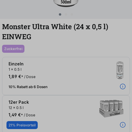
Monster Ultra White (24
x
0,5
l
)
EINWEG
zuckerfrei
Einzeln
1
x
0.5 l
1,89 €
* / Dose
10% Rabatt ab 6 Dosen
12er Pack
12
x
0.5 l
1,49 €
* / Dose
21% Preisvorteil