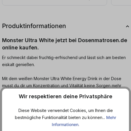
Produktinformationen
Monster Ultra White jetzt bei Dosenmatrosen.de
online kaufen.
Er schmeckt dabei fruchtig-erfrischend und lässt sich am besten
eiskalt genießen.
Mit dem weißen Monster Ultra White Energy Drink in der Dose
musst du dir um Konzentration und Vitalität keine Sorgen mehr
machen, sondern setzt auf erfrischende und angenehme
Wir respektieren deine Privatsphäre
Aromen.
Diese Website verwendet Cookies, um Ihnen die
Doch nicht nur die Wirkung des Drinks wird dich überzeugen.
bestmögliche Funktionalität bieten zu können...
Mehr
Auch der leichte und traditionelle Energy-Geschmack bietet dir
Informationen
.
volles Potenzial für einen ereignisreichen Tag. So bleibst du