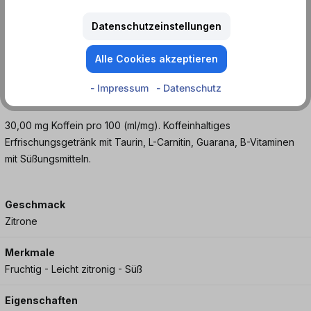
während der Arbeit, beim Spielen, aber auch für eine einzigartige
Nacht immer wach und gut gelaunt.
Datenschutzeinstellungen
Bestell dir deinen Monster Energy Ultra White als Einzeldose
Alle Cookies akzeptieren
oder als 12er Tray. Spare bei einer Vorrats-Bestellung von 12
- Impressum
- Datenschutz
Dosen bis zu 20 %, bezogen auf den Einzeldosenpreis.
30,00 mg Koffein pro 100 (ml/mg). Koffeinhaltiges
Erfrischungsgetränk mit Taurin, L-Carnitin, Guarana, B-Vitaminen
mit Süßungsmitteln.
Geschmack
Zitrone
Merkmale
Fruchtig - Leicht zitronig - Süß
Eigenschaften