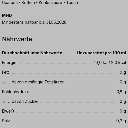
Guaraná - Koffein - Kohlensäure - Taurin
MHD
Mindestens haltbar bis: 31.05.2028
Nährwerte
Durchschnittliche Nährwerte
Unzubereitet pro 100 ml
Energie
10,0 kJ / 2,0 kcal
Fett
0 g
... davon gesättigte Fettsäuren
0 g
Kohlenhydrate
0,9 g
... davon Zucker
0 g
Eiweiß
0 g
Salz
0,2 g