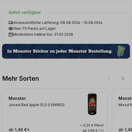
Sofort verfügbar
Voraussichtliche Lieferung: 08.08.2026 – 10.08.2026
Über 70 Packs auf Lager
Mindestens haltbar bis: 31.05.2028
Mehr Sorten
Monster
Monst
Juiced Bad Apple (0,5
l
)
EINWEG
Mixxd P
+ 0,25 € Pfand
ab
1,49 €*
ab
1,4
ab 2,98 € / 1 l