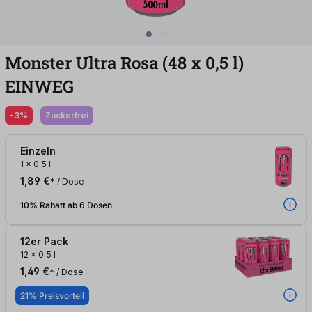
Monster Ultra Rosa (48
x
0,5
l
)
EINWEG
-3%
zuckerfrei
Einzeln
1
x
0.5 l
1,89 €
* / Dose
10% Rabatt ab 6 Dosen
12er Pack
12
x
0.5 l
1,49 €
* / Dose
21% Preisvorteil