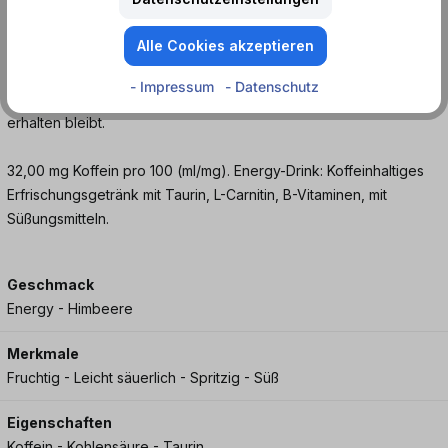
floralem Abgang ist diese Ultra Sorte ein erfrischendes Erlebnis
für alle, die es aufregend süß und fruchtig lieben. Er hinterlässt
Alle Cookies akzeptieren
ein blumiges Gefühl auf der Zunge und macht Lust auf mehr! Den
Monster Ultra Rosá solltest du unbedingt eisgekühlt genießen,
- Impressum
- Datenschutz
damit der blumige und erfrischende Geschmack bis zum Ende
erhalten bleibt.
32,00 mg Koffein pro 100 (ml/mg). Energy-Drink: Koffeinhaltiges
Erfrischungsgetränk mit Taurin, L-Carnitin, B-Vitaminen, mit
Süßungsmitteln.
Geschmack
Energy - Himbeere
Merkmale
Fruchtig - Leicht säuerlich - Spritzig - Süß
Eigenschaften
Koffein - Kohlensäure - Taurin