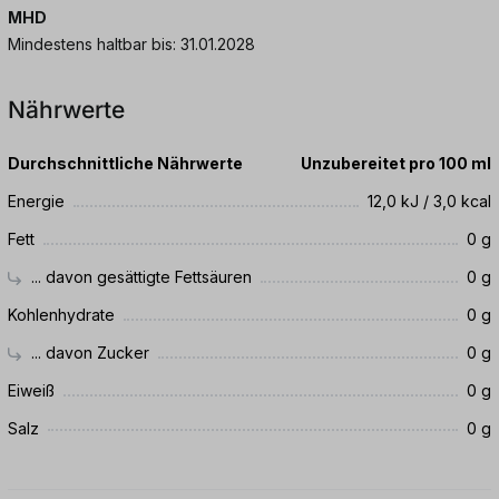
MHD
Mindestens haltbar bis: 31.01.2028
Nährwerte
Durchschnittliche Nährwerte
Unzubereitet pro 100 ml
Energie
12,0 kJ / 3,0 kcal
Fett
0 g
... davon gesättigte Fettsäuren
0 g
Kohlenhydrate
0 g
... davon Zucker
0 g
Eiweiß
0 g
Salz
0 g