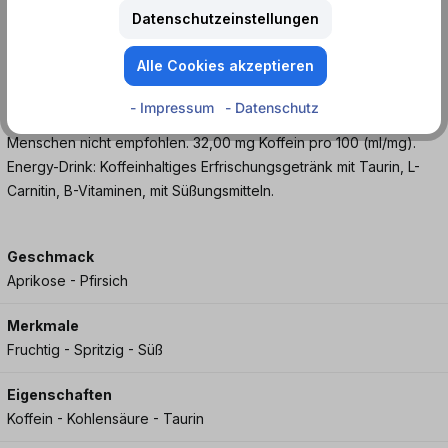
Datenschutzeinstellungen
gelben Steinfrüchten. Hol dir die volle Power mit dem Monster
Energy Top Speed Zero Sugar und gib Vollgas!
Alle Cookies akzeptieren
Erhöhter Koffeingehalt. Für Kinder und Schwangere oder stillende
- Impressum
- Datenschutz
Frauen nicht empfohlen. (32mg/100ml). Für koffeinempfindliche
Menschen nicht empfohlen. 32,00 mg Koffein pro 100 (ml/mg).
Energy-Drink: Koffeinhaltiges Erfrischungsgetränk mit Taurin, L-
Carnitin, B-Vitaminen, mit Süßungsmitteln.
Geschmack
Aprikose - Pfirsich
Merkmale
Fruchtig - Spritzig - Süß
Eigenschaften
Koffein - Kohlensäure - Taurin