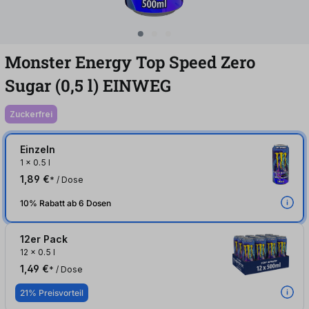
Monster Energy Top Speed Zero
Sugar (0,5
l
)
EINWEG
zuckerfrei
Einzeln
1
x
0.5 l
1,89 €
* / Dose
10% Rabatt ab 6 Dosen
12er Pack
12
x
0.5 l
1,49 €
* / Dose
21% Preisvorteil