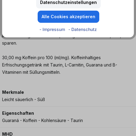
Datenschutzeinstellungen
mit seinem klassisch leckeren Monster Energy Geschmack.
Alle Cookies akzeptieren
Dieser Monster ist als Einzeldose oder als 12er Tray verfügbar.
Wenn du dir einen 12er Pack Monster Energy gönnen willst,
- Impressum
- Datenschutz
kannst du sogar bis zu 20 %, bezogen auf den Einzelpreis,
sparen.
30,00 mg Koffein pro 100 (ml/mg). Koffeinhaltiges
Erfrischungsgetränk mit Taurin, L-Carnitin, Guarana und B-
Vitaminen mit Süßungsmitteln.
Merkmale
Leicht säuerlich - Süß
Eigenschaften
Guaraná - Koffein - Kohlensäure - Taurin
MHD