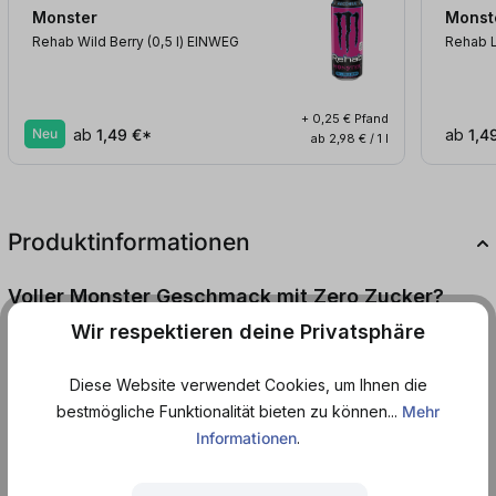
Monster
Monst
Rehab Wild Berry (0,5
l
)
EINWEG
Rehab 
+ 0,25 € Pfand
Neu
ab
1,49 €*
ab
1,4
ab 2,98 € / 1 l
Produktinformationen
Voller Monster Geschmack mit Zero Zucker?
Wir respektieren deine Privatsphäre
Dann ist der Monster Zero Energy Drink dein perfekter Begleiter,
wenn du eine extra Portion Energie nötig hast.
Diese Website verwendet Cookies, um Ihnen die
bestmögliche Funktionalität bieten zu können...
Mehr
Egal ob nach einem anstrengenden Arbeitstag oder einer
Informationen
.
durchzechten Nacht, der schwarz-blaue Monster Zero schenkt
dir die Kraft, die du brauchst, um wieder auf Touren zu kommen.
Der Drink hält dich nicht nur lange wach, sondern punktet auch