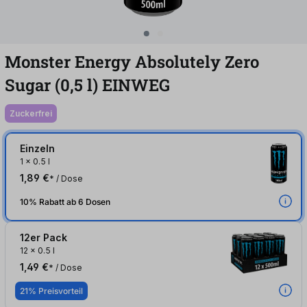
Monster Energy Absolutely Zero
Sugar (0,5
l
)
EINWEG
zuckerfrei
Einzeln
1
x
0.5 l
1,89 €
* / Dose
10% Rabatt ab 6 Dosen
12er Pack
12
x
0.5 l
1,49 €
* / Dose
21% Preisvorteil