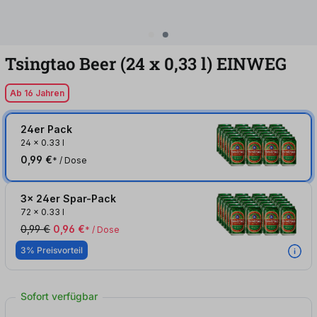
Tsingtao Beer (24
x
0,33
l
)
EINWEG
Ab 16 Jahren
24er Pack
24
x
0.33 l
0,99 €
* / Dose
3x 24er Spar-Pack
72
x
0.33 l
0,99 €
0,96 €
* / Dose
3% Preisvorteil
Sofort verfügbar