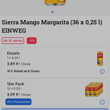
Sierra Mango Margarita (36
x
0,25
l
)
EINWEG
Ab 18 Jahren
-3%
Einzeln
1
x
0.25 l
3,89 €
* / Dose
10% Rabatt ab 6 Dosen
12er Pack
12
x
0.25 l
3,09 €
* / Dose
21% Preisvorteil