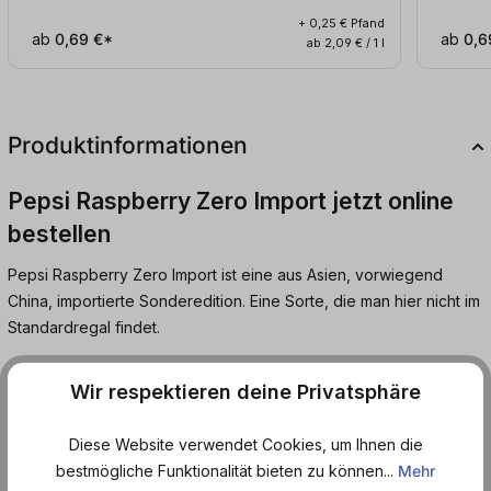
+ 0,25 € Pfand
ab
0,69 €*
ab
0,6
ab 2,09 € / 1 l
Produktinformationen
Pepsi Raspberry Zero Import jetzt online
bestellen
Pepsi Raspberry Zero Import ist eine aus Asien, vorwiegend
China, importierte Sonderedition. Eine Sorte, die man hier nicht im
Standardregal findet.
Die klassische Pepsi Basis trifft auf eine deutlich wahrnehmbare
Wir respektieren deine Privatsphäre
Himbeernote. Süß, fruchtig und typisch Zero Sugar im Profil, ohne
Zucker, aber mit voller Intensität. Die Himbeere ergänzt die Cola
Diese Website verwendet Cookies, um Ihnen die
Tiefe, ohne sie zu überdecken.
bestmögliche Funktionalität bieten zu können...
Mehr