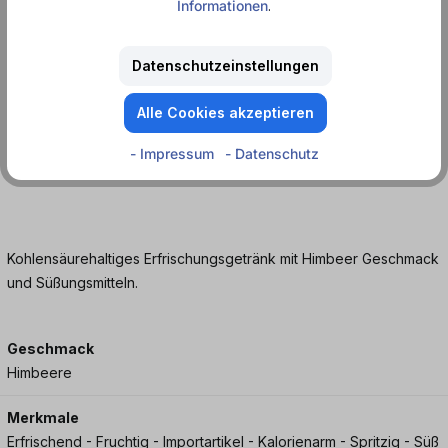
Informationen
.
Als Import Variante richtet sich diese Edition vor allem an Sammler,
Pepsi Fans und alle, die internationale Sorten ausprobieren
Datenschutzeinstellungen
möchten. Genau solche Dosen machen den Unterschied im
Kühlschrank.
Alle Cookies akzeptieren
Jetzt Pepsi Raspberry Zero Import bei dosenmatrosen.de online
- Impressum
- Datenschutz
bestellen und dir deine Dosen sichern.
Kohlensäurehaltiges Erfrischungsgetränk mit Himbeer Geschmack
und Süßungsmitteln.
Geschmack
Himbeere
Merkmale
Erfrischend - Fruchtig - Importartikel - Kalorienarm - Spritzig - Süß