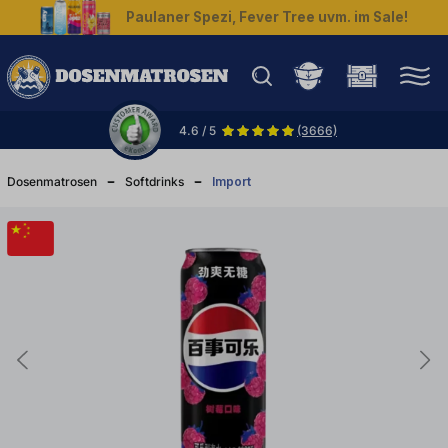
Paulaner Spezi, Fever Tree uvm. im Sale!
halt springen
4.6 / 5
(3666)
Dosenmatrosen
Softdrinks
Import