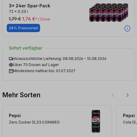
3x 24er Spar-Pack
72
x
0.33 l
1,79 €
1,74 €
* / Dose
24% Preisvorteil
Sofort verfügbar
Voraussichtliche Lieferung: 08.08.2026 – 10.08.2026
Über 70 Dosen auf Lager
Mindestens haltbar bis: 01.07.2027
Mehr Sorten
Pepsi
Pepsi
Zero Zucker (0,33
l
)
EINWEG
Cola (0