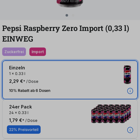
Pepsi Raspberry Zero Import (0,33
l
)
EINWEG
zuckerfrei
Import
Einzeln
1
x
0.33 l
2,29 €
* / Dose
10% Rabatt ab 6 Dosen
24er Pack
24
x
0.33 l
1,79 €
* / Dose
22% Preisvorteil