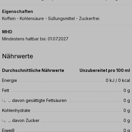
Eigenschaften
Koffein - Kohlensäure - Süßungsmittel - Zuckerfrei
MHD
Mindestens haltbar bis: 01.07.2027
Nährwerte
Durchschnittliche Nährwerte
Unzubereitet pro 100 ml
Energie
0 kJ / 0 kcal
Fett
0 g
... davon gesättigte Fettsäuren
0 g
Kohlenhydrate
0 g
... davon Zucker
0 g
Eiweiß
0 g