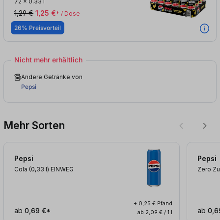
72
x
0.33 l
1,29 €
1,25 €
* / Dose
26% Preisvorteil
Nicht mehr erhältlich
Andere Getränke von
Pepsi
Mehr Sorten
Pepsi
Pepsi
Cola (0,33
l
)
EINWEG
Zero Zu
+ 0,25 € Pfand
ab
0,69 €*
ab
0,6
ab 2,09 € / 1 l