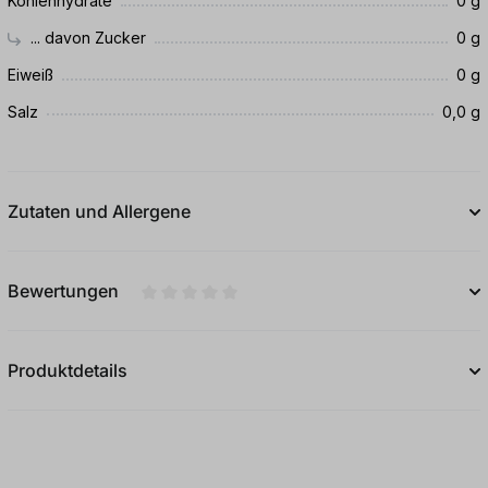
Kohlenhydrate
0 g
... davon Zucker
0 g
Eiweiß
0 g
Salz
0,0 g
Zutaten und Allergene
Bewertungen
Durchschnittliche Bewertung von 0 von 5
Produktdetails