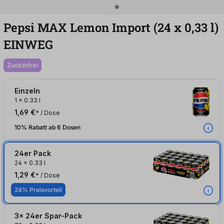
Pepsi MAX Lemon Import (24
x
0,33
l
)
EINWEG
zuckerfrei
Einzeln
1
x
0.33 l
1,69 €
* / Dose
10% Rabatt ab 6 Dosen
24er Pack
24
x
0.33 l
1,29 €
* / Dose
24% Preisvorteil
3x 24er Spar-Pack