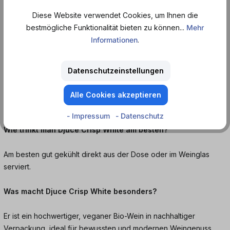
Jetzt Djuce Crisp White bei Dosenmatrosen.de bestellen und
Diese Website verwendet Cookies, um Ihnen die
modernen Weißweingenuss erleben.
bestmögliche Funktionalität bieten zu können...
Mehr
Informationen
.
Häufige Fragen:
Wie schmeckt Djuce Crisp White?
Datenschutzeinstellungen
Er schmeckt frisch, fruchtig und leicht mit Noten von Zitrone,
Alle Cookies akzeptieren
Apfel und weißen Blüten.
- Impressum
- Datenschutz
Wie trinkt man Djuce Crisp White am besten?
Am besten gut gekühlt direkt aus der Dose oder im Weinglas
serviert.
Was macht Djuce Crisp White besonders?
Er ist ein hochwertiger, veganer Bio-Wein in nachhaltiger
Verpackung, ideal für bewussten und modernen Weingenuss.