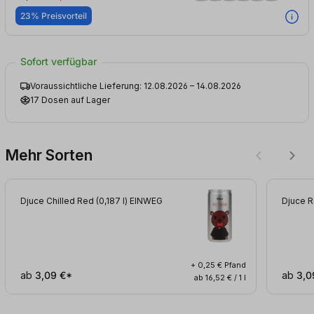
23% Preisvorteil
Sofort verfügbar
Voraussichtliche Lieferung: 12.08.2026 – 14.08.2026
17 Dosen auf Lager
Mehr Sorten
Djuce Chilled Red (0,187
l
)
EINWEG
Djuce R
+ 0,25 € Pfand
ab
3,09 €*
ab
3,0
ab 16,52 € / 1 l