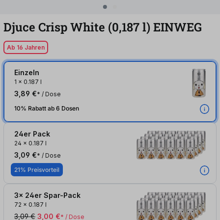
Djuce Crisp White (0,187
l
)
EINWEG
Ab 16 Jahren
Einzeln
1
x
0.187 l
3,89 €
* / Dose
10% Rabatt ab 6 Dosen
24er Pack
24
x
0.187 l
3,09 €
* / Dose
21% Preisvorteil
3x 24er Spar-Pack
72
x
0.187 l
3,09 €
3,00 €
* / Dose