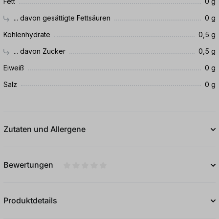
Fett
0 g
... davon gesättigte Fettsäuren
0 g
Kohlenhydrate
0,5 g
... davon Zucker
0,5 g
Eiweiß
0 g
Salz
0 g
Zutaten und Allergene
Bewertungen
Durchschnittliche Bewertung von 0 von 5
Produktdetails