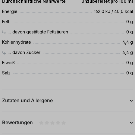
Durchschnittliche Nährwerte
Unzubereitet pro 100 ml
Energie
162,0 kJ / 40,0 kcal
Fett
0 g
... davon gesättigte Fettsäuren
0 g
Kohlenhydrate
4,4 g
... davon Zucker
4,4 g
Eiweiß
0 g
Salz
0 g
Zutaten und Allergene
Bewertungen
Durchschnittliche Bewertung von 0 von 5