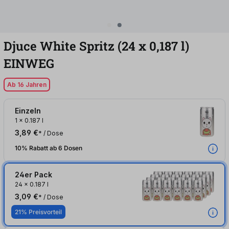
Djuce White Spritz (24
x
0,187
l
)
EINWEG
Ab 16 Jahren
Einzeln
1
x
0.187 l
3,89 €
* / Dose
10% Rabatt ab 6 Dosen
24er Pack
24
x
0.187 l
3,09 €
* / Dose
21% Preisvorteil