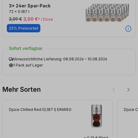
3x 24er Spar-Pack
72
x
0.187 l
3,09 €
3,00 €
* / Dose
23% Preisvorteil
Sofort verfügbar
Voraussichtliche Lieferung: 08.08.2026 – 10.08.2026
1 Pack auf Lager
Mehr Sorten
Djuce Chilled Red (0,187
l
)
EINWEG
Djuce C
+ 0,25 € Pfand