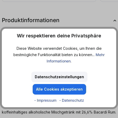
Produktinformationen
Du bist auf der Suche nach einem aufregenden
Wir respektieren deine Privatsphäre
Mix aus Gewürzen und erfrischendem Cola-
Geschmack?
Diese Website verwendet Cookies, um Ihnen die
bestmögliche Funktionalität bieten zu können...
Mehr
Dann ist Bacardi Spiced & Cola in der praktischen Dose genau
Informationen
.
das Richtige für dich! Genieße den intensiven Geschmack von
Bacardi Spiced Rum kombiniert mit der spritzigen Cola. Egal, ob
du dich entspannen oder feiern möchtest, dieser Mix wird dich
Datenschutzeinstellungen
begeistern.
Alle Cookies akzeptieren
Bestelle jetzt bei dosenmatrosen.de und lass dich von Bacardi
Spiced & Cola mitreißen!
- Impressum
- Datenschutz
koffeinhaltiges alkoholische Mischgetränk mit 26,6% Bacardi Rum.