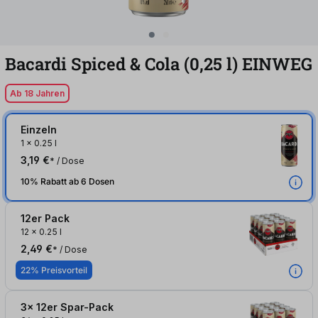
Bacardi Spiced & Cola (0,25
l
)
EINWEG
Ab 18 Jahren
Einzeln
1
x
0.25 l
3,19 €
* / Dose
10% Rabatt ab 6 Dosen
12er Pack
12
x
0.25 l
2,49 €
* / Dose
22% Preisvorteil
3x 12er Spar-Pack