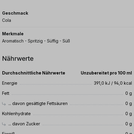
Geschmack
Cola
Merkmale
Aromatisch - Spritzig - Süffig - Süß
Nährwerte
Durchschnittliche Nährwerte
Unzubereitet pro 100 ml
Energie
391,0 kJ / 94,0 kcal
Fett
0 g
... davon gesättigte Fettsäuren
0 g
Kohlenhydrate
0 g
... davon Zucker
0 g
Eiweiß
0 g