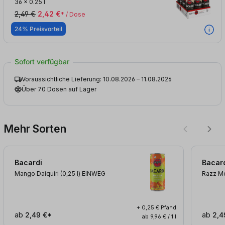
36
x
0.25 l
2,49 €
2,42 €
* / Dose
24% Preisvorteil
Sofort verfügbar
Voraussichtliche Lieferung: 10.08.2026 – 11.08.2026
Über 70 Dosen auf Lager
Mehr Sorten
Bacardi
Bacar
Mango Daiquiri (0,25
l
)
EINWEG
Razz Mo
+ 0,25 € Pfand
ab
2,49 €*
ab
2,4
ab 9,96 € / 1 l