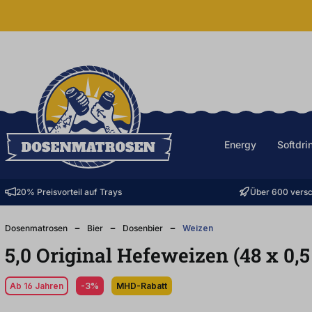
halt springen
Energy
Softdri
20% Preisvorteil auf Trays
Über 600 versc
Dosenmatrosen
Bier
Dosenbier
Weizen
5,0 Original Hefeweizen (48
x
0,
Ab 16 Jahren
-3%
MHD-Rabatt