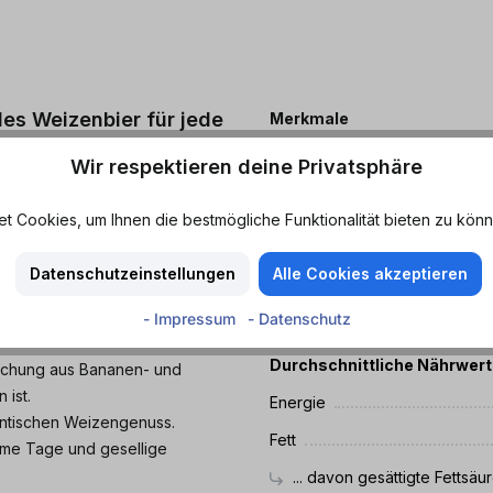
des Weizenbier für jede
Merkmale
Aromatisch - Erfrischend - Fruch
Wir respektieren deine Privatsphäre
Süffig - Zuckerfrei
al Hefeweizen
! Mit seiner
s Hefeweizen der perfekte
 Cookies, um Ihnen die bestmögliche Funktionalität bieten zu könn
MHD
 einfach nur zum Entspannen,
Mindestens haltbar bis: 1
Datenschutzeinstellungen
Alle Cookies akzeptieren
Nährwerte
- Impressum
- Datenschutz
Durchschnittliche Nährwer
schung aus Bananen- und
 ist.
Energie
hentischen Weizengenuss.
Fett
arme Tage und gesellige
... davon gesättigte Fettsäu