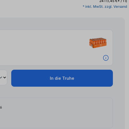
24 l
(1,45 €* / 1 l)
* inkl. MwSt. zzgl. Versand
2x
In die Truhe
26