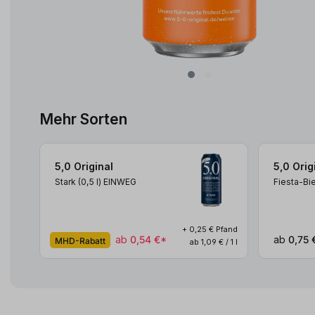
Mehr Sorten
5,0 Original
5,0 Orig
Stark (0,5
l
)
EINWEG
Fiesta-Bi
+ 0,25 € Pfand
ab
0,54 €*
ab
0,75 
MHD-Rabatt
ab 1,09 € / 1 l