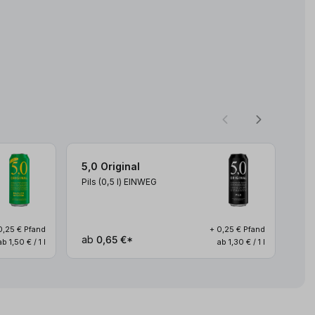
5,0 Original
5,
Pils (0,5
l
)
EINWEG
Hel
0,25 € Pfand
+ 0,25 € Pfand
ab
0,65 €*
ab
ab 1,50 € / 1 l
ab 1,30 € / 1 l