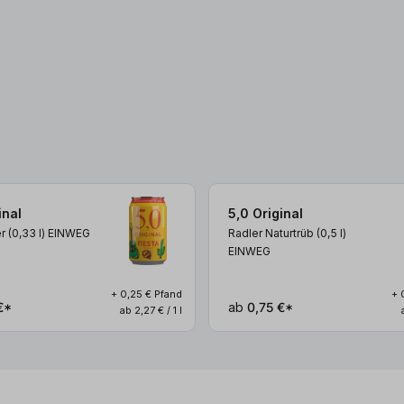
inal
5,0 Original
er (0,33
l
)
EINWEG
Radler Naturtrüb (0,5
l
)
EINWEG
+ 0,25 € Pfand
+ 
€*
ab
0,75 €*
ab 2,27 € / 1 l