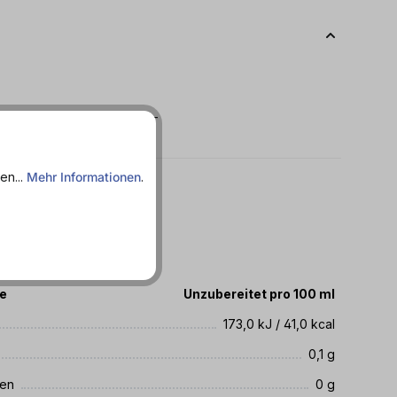
tig - Leicht süß - Spritzig -
en...
Mehr Informationen
.
1.09.2026
te
Unzubereitet pro 100 ml
173,0 kJ / 41,0 kcal
0,1 g
ren
0 g