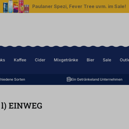
Paulaner Spezi, Fever Tree uvm. im Sale!
nks
Kaffee
Cider
Mixgetränke
Bier
Sale
Outl
hiedene Sorten
Ein Getränkeland Unternehmen
5
l
)
EINWEG