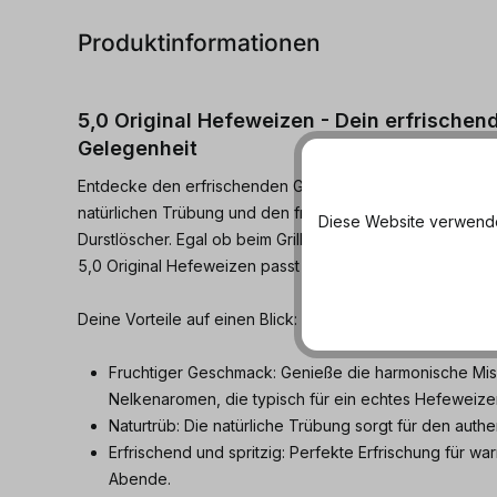
Produktinformationen
5,0 Original Hefeweizen - Dein erfrischen
Gelegenheit
Entdecke den erfrischenden Geschmack von
5,0 Origin
natürlichen Trübung und den fruchtigen Noten ist diese
Diese Website verwendet
Durstlöscher. Egal ob beim Grillen, nach dem Sport oder
5,0 Original Hefeweizen passt immer.
Deine Vorteile auf einen Blick:
Fruchtiger Geschmack: Genieße die harmonische Mi
Nelkenaromen, die typisch für ein echtes Hefeweizen
Naturtrüb: Die natürliche Trübung sorgt für den aut
Erfrischend und spritzig: Perfekte Erfrischung für w
Abende.