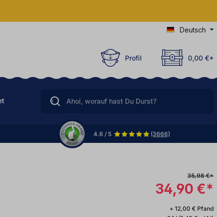
Deutsch
Profil
0,00 €*
et
4.6 / 5
(3666)
35,98 €*
34,90 €*
+ 12,00 € Pfand