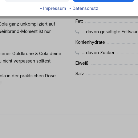
Durchschnittliche Nährwer
und den unverwechselbaren
- Impressum
- Datenschutz
Energie
Fett
ola ganz unkompliziert auf
Weinbrand-Moment ist nur
... davon gesättigte Fettsäu
Kohlenhydrate
... davon Zucker
lthener Goldkrone & Cola deine
 nicht verpassen solltest.
Eiweiß
Salz
ola in der praktischen Dose
!