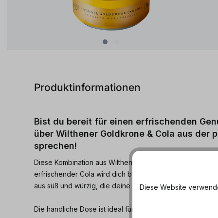
Produktinformationen
Bist du bereit für einen erfrischenden G
über Wilthener Goldkrone & Cola aus der 
sprechen!
Diese Kombination aus Wilthener Goldkrone, einem fein
erfrischender Cola wird dich begeistern. Der Geschmack 
aus süß und würzig, die deine Geschmacksknospen in Ve
Diese Website verwendet
Die handliche Dose ist ideal für unterwegs, sei es auf Fes