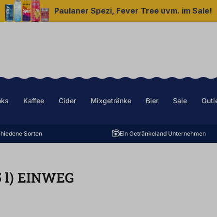
Paulaner Spezi, Fever Tree uvm. im Sale!
nks
Kaffee
Cider
Mixgetränke
Bier
Sale
Outl
hiedene Sorten
Ein Getränkeland Unternehmen
5
l
)
EINWEG