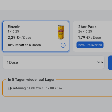
Einzeln
24er Pack
1
x
0.25 l
24
x
0.25 l
2,29 €
1,79 €
* / Dose
* / Dose
10% Rabatt ab 6 Dosen
22% Preisvorteil
In 5 Tagen wieder auf Lager
Lieferung: 14.08.2026 – 17.08.2026