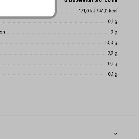
te
Unzubereitet pro 100 ml
171,0 kJ / 41,0 kcal
0,1 g
ren
0 g
10,0 g
9,9 g
0,1 g
0,1 g