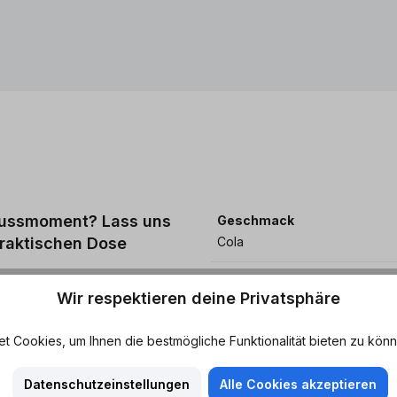
enussmoment? Lass uns
Geschmack
praktischen Dose
Cola
Merkmale
en deutschen Weinbrand, und
Wir respektieren deine Privatsphäre
Leicht süß - Spritzig - Süffig
ist eine perfekte Harmonie
rzückung versetzen wird.
 Cookies, um Ihnen die bestmögliche Funktionalität bieten zu könn
Nährwerte
tivals, bei Grillabenden oder
Datenschutzeinstellungen
Alle Cookies akzeptieren