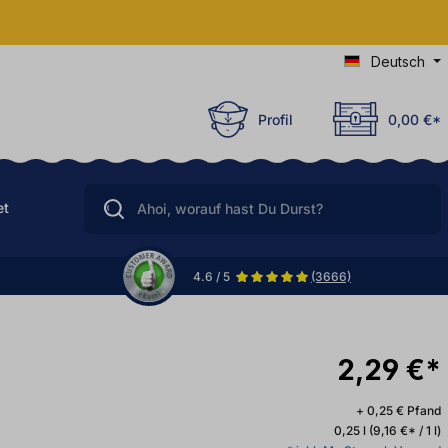
Deutsch
Profil
0,00 €*
et
4.6 / 5
(3666)
2,29 €*
+ 0,25 € Pfand
0,25 l
(9,16 €* / 1 l)