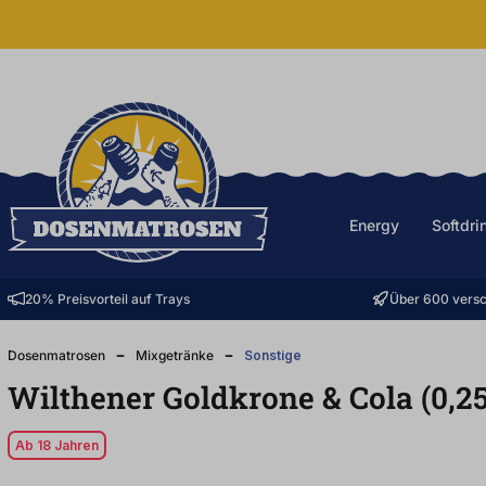
halt springen
Energy
Softdri
20% Preisvorteil auf Trays
Über 600 versc
Dosenmatrosen
Mixgetränke
Sonstige
Wilthener Goldkrone & Cola (0,2
Ab 18 Jahren