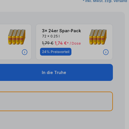
* inkl. MwSt. zzgl. Versand
3x 24er Spar-Pack
72
x
0.25 l
1,79 €
1,74 €
* / Dose
24% Preisvorteil
In die Truhe