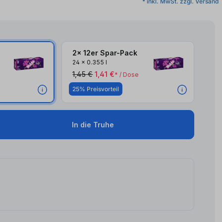
* inkl. MwSt. zzgl. Versand
2x 12er Spar-Pack
24
x
0.355 l
1,45 €
1,41 €
* / Dose
25% Preisvorteil
In die Truhe