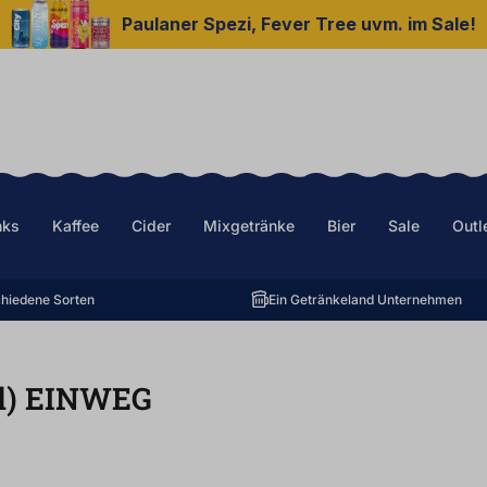
Paulaner Spezi, Fever Tree uvm. im Sale!
nks
Kaffee
Cider
Mixgetränke
Bier
Sale
Outl
hiedene Sorten
Ein Getränkeland Unternehmen
l
)
EINWEG