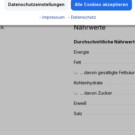
rb.
MHD
Datenschutzeinstellungen
Alle Cookies akzeptieren
Mindestens haltbar bis
- Impressum
- Datenschutz
Nährwerte
ck.
Durchschnittliche Nährwer
Energie
Fett
... davon gesättigte Fettsäu
Kohlenhydrate
... davon Zucker
Eiweiß
Salz