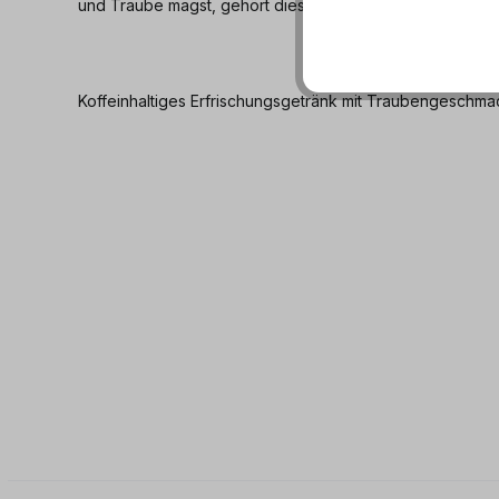
und Traube magst, gehört diese Dose in deinen Warenko
Koffeinhaltiges Erfrischungsgetränk mit Traubengeschma