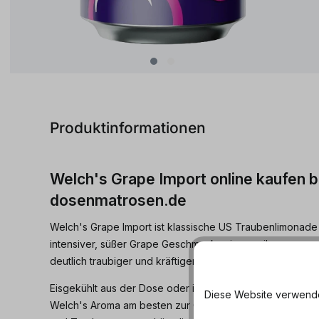
Produktinformationen
Welch's Grape Import online kaufen b
dosenmatrosen.de
Welch's Grape Import ist klassische US Traubenlimonade 
intensiver, süßer Grape Geschmack, wie man ihn aus ame
deutlich traubiger und kräftiger als die meisten europäis
Eisgekühlt aus der Dose oder im Glas mit Eiswürfeln get
Diese Website verwendet
Welch's Aroma am besten zur Geltung. Wenn du auf ameri