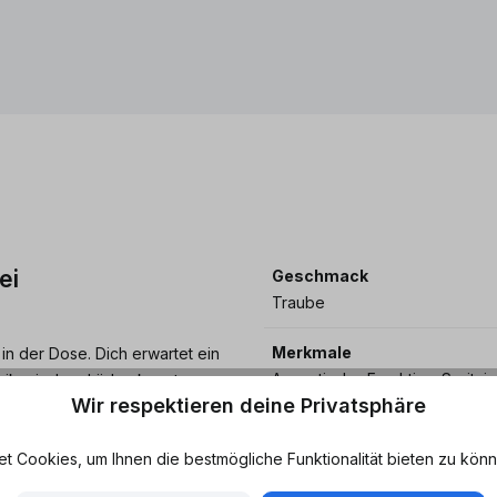
ei
Geschmack
Traube
Merkmale
in der Dose. Dich erwartet ein
Aromatisch - Fruchtig - Spritzi
rikanischen Läden kennt,
Wir respektieren deine Privatsphäre
chen Limos.
Eigenschaften
runken, kommt das typische
Kohlensäure
 Cookies, um Ihnen die bestmögliche Funktionalität bieten zu könn
kanische Softdrinks stehst