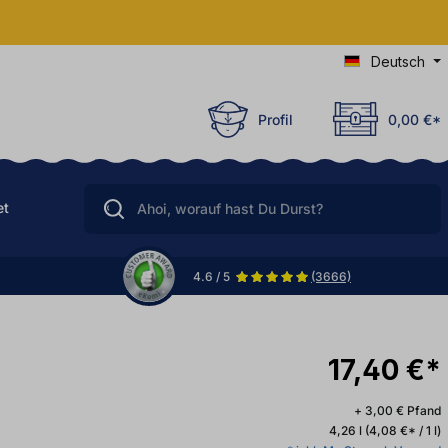
Deutsch
Profil
0,00 €*
et
4.6 / 5
(3666)
17,40 €*
+ 3,00 € Pfand
4,26 l
(4,08 €* / 1 l)