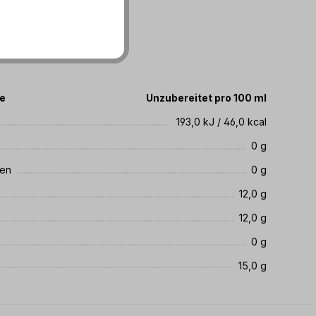
: 05.01.2027
te
Unzubereitet pro 100 ml
193,0 kJ / 46,0 kcal
0 g
ren
0 g
12,0 g
12,0 g
0 g
15,0 g