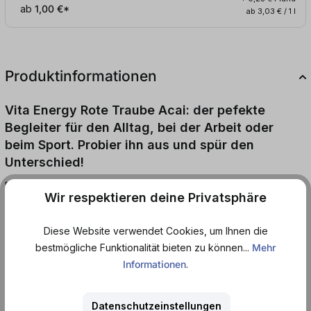
ab
1,00 €*
ab 3,03 € / 1 l
Produktinformationen
Vita Energy Rote Traube Acai: der pefekte
Begleiter für den Alltag, bei der Arbeit oder
beim Sport. Probier ihn aus und spür den
Unterschied!
Entdecke den erfrischenden Geschmack von Vita Energy Rote
Wir respektieren deine Privatsphäre
Traube Acai, dem perfekten Energy-Drink für alle, die eine
schnelle und wirksame Energiequelle ohne Taurin suchen. Die
Diese Website verwendet Cookies, um Ihnen die
einzigartige Mischung aus roter Traube und Acai-Geschmack
bestmögliche Funktionalität bieten zu können...
Mehr
verleiht diesem Energy-Drink eine fruchtige Note, die
Informationen
.
seinesgleichen sucht.
Der Drink enthält eine kräftige Dosis Guarana und Koffein, um dir
Datenschutzeinstellungen