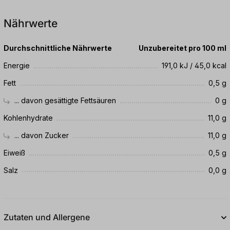
Nährwerte
Durchschnittliche Nährwerte
Unzubereitet pro 100 ml
Energie
191,0 kJ / 45,0 kcal
Fett
0,5 g
... davon gesättigte Fettsäuren
0 g
Kohlenhydrate
11,0 g
... davon Zucker
11,0 g
Eiweiß
0,5 g
Salz
0,0 g
Zutaten und Allergene