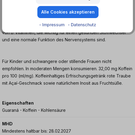
schnell und effektiv Energie zu spenden, wenn du sie brauchst.
Die Wirkstoffe werden schnell vom Körper aufgenommen und
Alle Cookies akzeptieren
sorgen für einen schnellen Energieschub, der dich durch den
- Impressum
- Datenschutz
Tag bringt. Darüber hinaus enthält der Energy-Drink eine Reihe
von B-Vitaminen, die wichtig für einen gesunden Stoffwechsel
und eine normale Funktion des Nervensystems sind.
Für Kinder und schwangere oder stillende Frauen nicht
empfohlen. In moderaten Mengen konsumieren. 32,00 mg Koffein
pro 100 (ml/mg). Koffeinhaltiges Erfrischungsgetränk rote Traube
mit Açaí-Geschmack sowie natürlichem Inosit aus Fruchtsüße.
Eigenschaften
Guaraná - Koffein - Kohlensäure
MHD
Mindestens haltbar bis: 28.02.2027