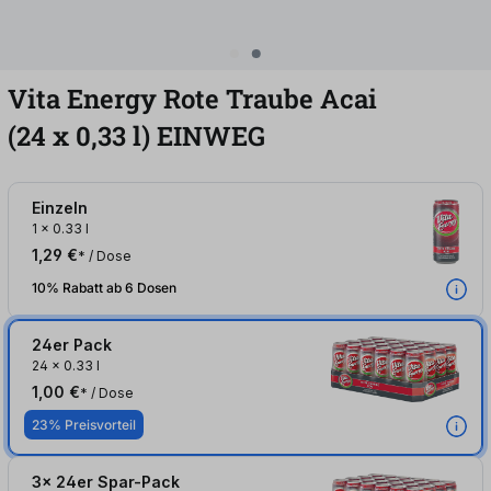
Vita Energy Rote Traube Acai
(24
x
0,33
l
)
EINWEG
Einzeln
1
x
0.33 l
1,29 €
* / Dose
10% Rabatt ab 6 Dosen
24er Pack
24
x
0.33 l
1,00 €
* / Dose
23% Preisvorteil
3x 24er Spar-Pack