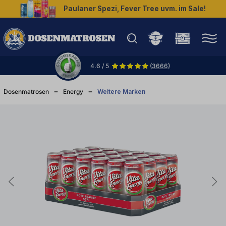
Paulaner Spezi, Fever Tree uvm. im Sale!
halt springen
4.6 / 5
(3666)
Dosenmatrosen
Energy
Weitere Marken