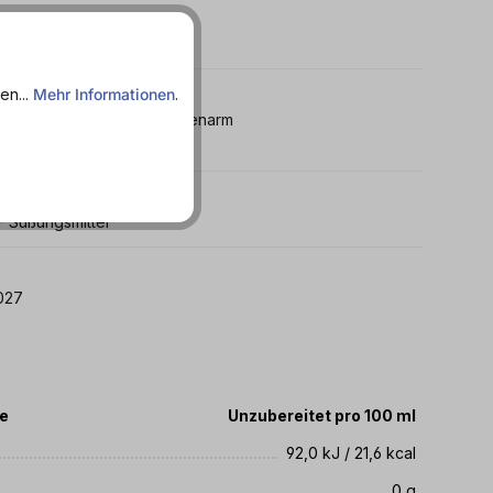
en...
Mehr Informationen
.
htig - Importartikel - Kalorienarm
 - Süßungsmittel
 19.02.2027
te
Unzubereitet pro 100 ml
92,0 kJ / 21,6 kcal
0 g