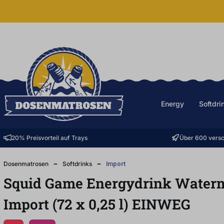
halt springen
Energy
Softdri
20% Preisvorteil auf Trays
Über 600 versc
Dosenmatrosen
Softdrinks
Import
Squid Game Energydrink Water
Import (72
x
0,25
l
)
EINWEG