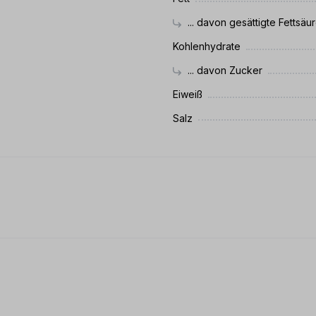
... davon gesättigte Fettsäu
Kohlenhydrate
... davon Zucker
Eiweiß
Salz
 0 von 5 Sternen