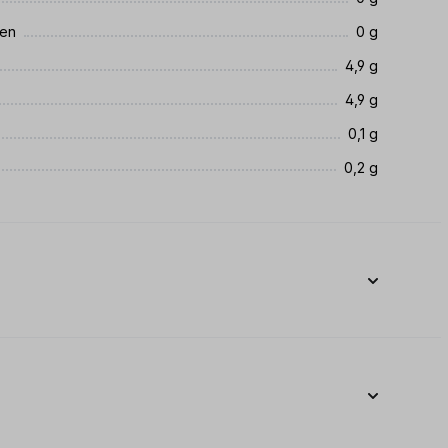
ren
0 g
4,9 g
4,9 g
0,1 g
0,2 g