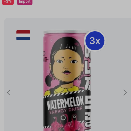
-3%
Import
3x
3x