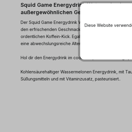
Squid Game Energydrink Watermelon Import 
außergewöhnlichen Geschmack!
Der Squid Game Energydrink Watermelon bringt nicht nur 
Diese Website verwendet
den erfrischenden Geschmack von saftiger Wassermelone
ordentlichen Koffein-Kick. Egal ob beim Zocken, Lernen od
eine abwechslungsreiche Alternative zum herkömmlichen
Hol dir den Energydrink im coolen Squid Game-Design je
Kohlensäurehaltiger Wassermelonen Energydrink, mit Taur
Süßungsmitteln und mit Vitaminzusatz, pasteurisiert..