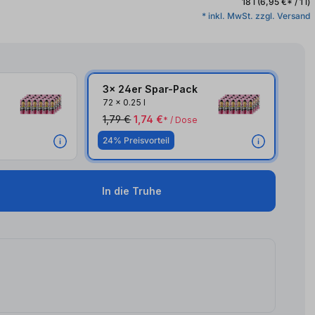
18 l
(6,95 €* / 1 l)
* inkl. MwSt. zzgl. Versand
3x 24er Spar-Pack
3x
72
x
0.25 l
1,79 €
1,74 €
* / Dose
24% Preisvorteil
In die Truhe