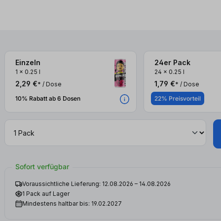
Einzeln
24er Pack
3x
3x
1
x
0.25 l
24
x
0.25 l
2,29 €
1,79 €
* / Dose
* / Dose
10% Rabatt ab 6 Dosen
22% Preisvorteil
Sofort verfügbar
Voraussichtliche Lieferung: 12.08.2026 – 14.08.2026
1 Pack auf Lager
Mindestens haltbar bis: 19.02.2027