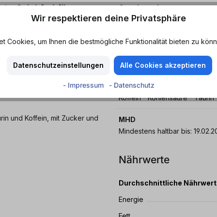
- Spiel frei für
Geschmack
Wir respektieren deine Privatsphäre
Wassermelone
Kultfaktor mit, sondern auch
Merkmale
 Cookies, um Ihnen die bestmögliche Funktionalität bieten zu könn
 - kombiniert mit einem
Aromatisch - Erfrischend - Fruc
er Chillen – dieser Drink ist
- Spritzig - Süß
Datenschutzeinstellungen
Alle Cookies akzeptieren
 Energy Drink.
- Impressum
- Datenschutz
Eigenschaften
tzt bei Dosenmatrosen.de!
Koffein - Kohlensäure - Taurin
in und Koffein, mit Zucker und
MHD
Mindestens haltbar bis:
Nährwerte
Durchschnittliche Nährwer
Energie
Fett