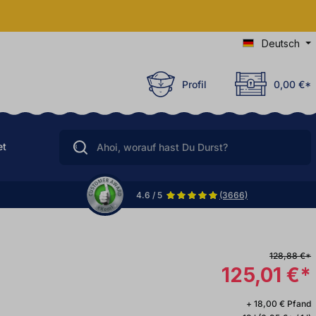
Deutsch
Profil
0,00 €*
et
4.6 / 5
(3666)
128,88 €*
125,01 €*
+ 18,00 € Pfand