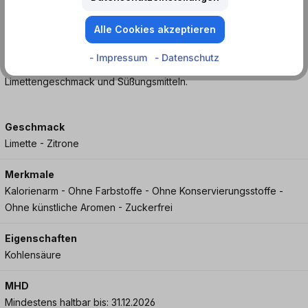
Genieße die erfrischende Leichtigkeit ohne Kalorien und sei
Alle Cookies akzeptieren
bereit für jede Gelegenheit. Prost auf spritzige Erfrischung!
- Impressum
- Datenschutz
Kalorienarmes Erfrischungsgetränk mit Zitronen-
Limettengeschmack und Süßungsmitteln.
Geschmack
Limette - Zitrone
Merkmale
Kalorienarm - Ohne Farbstoffe - Ohne Konservierungsstoffe -
Ohne künstliche Aromen - Zuckerfrei
Eigenschaften
Kohlensäure
MHD
Mindestens haltbar bis: 31.12.2026