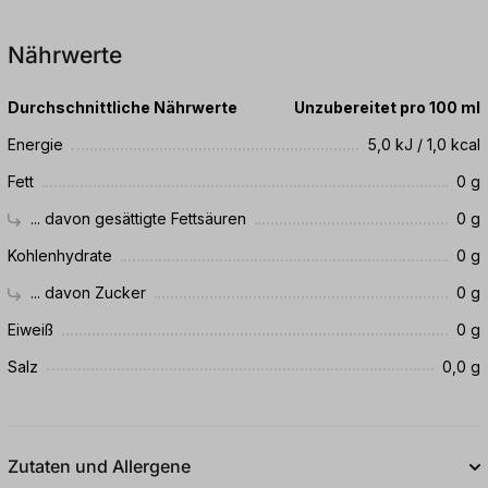
Nährwerte
Durchschnittliche Nährwerte
Unzubereitet pro 100 ml
Energie
5,0 kJ / 1,0 kcal
Fett
0 g
... davon gesättigte Fettsäuren
0 g
Kohlenhydrate
0 g
... davon Zucker
0 g
Eiweiß
0 g
Salz
0,0 g
Zutaten und Allergene