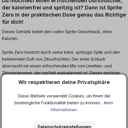
Du möchtest einen erfrischenden Durstlöscher,
der kalorienfrei und spritzig ist? Dann ist Sprite
Zero in der praktischen Dose genau das Richtige
für dich!
Dieses Getränk bietet den vollen Sprite-Geschmack, ohne
Kalorien.
Sprite Zero besticht durch seine klare, spritzige Optik und den
belebenden Duft von Zitrusfrüchten. Der erste Schluck
überrascht mit einem erfrischenden Mix von Limetten- und
Zitronenaromen, der perfekt ausbalanciert ist. Dieses spritzige
Getränk erfrischt ohne Kalorien und Zucker.
Wir respektieren deine Privatsphäre
Die praktische Dose ermöglicht es dir, Sprite Zero überall zu
Diese Website verwendet Cookies, um Ihnen die
genießen. Ob beim Picknick, im Büro oder unterwegs - die Dose
bestmögliche Funktionalität bieten zu können...
Mehr
ist handlich und immer bereit für deine Erfrischung.
Informationen
.
Bestelle jetzt unkompliziert online bei Dosenmatrosen.de und
Datenschutzeinstellungen
erlebe den vollen Geschmack von Sprite Zero in der Dose.