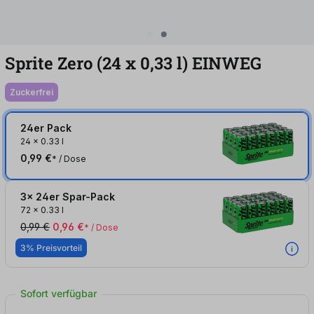
Sprite Zero (24
x
0,33
l
)
EINWEG
zuckerfrei
24er Pack
24
x
0.33 l
0,99 €
* / Dose
3x 24er Spar-Pack
72
x
0.33 l
0,99 €
0,96 €
* / Dose
3% Preisvorteil
Sofort verfügbar