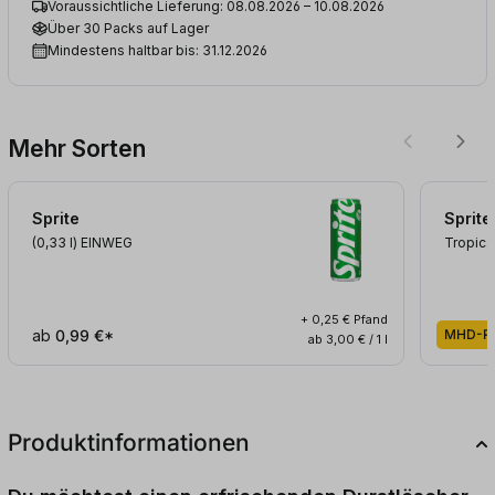
Voraussichtliche Lieferung: 08.08.2026 – 10.08.2026
Über 30 Packs auf Lager
Mindestens haltbar bis: 31.12.2026
Mehr Sorten
Sprite
Sprite
(0,33
l
)
EINWEG
Tropica
+ 0,25 € Pfand
ab
0,99 €*
MHD-Ra
ab 3,00 € / 1 l
Produktinformationen