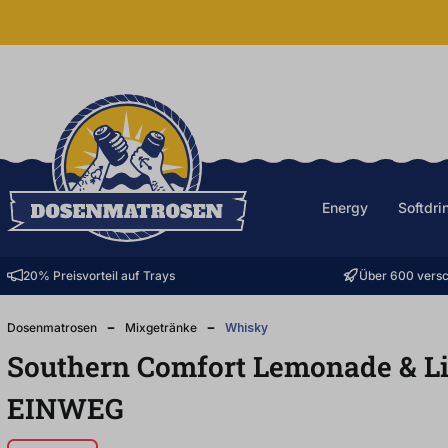
halt springen
Energy
Softdri
20% Preisvorteil auf Trays
Über 600 versc
Dosenmatrosen
Mixgetränke
Whisky
Southern Comfort Lemonade & L
EINWEG