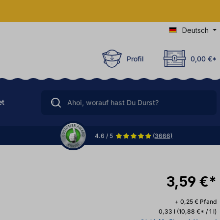
Deutsch
Profil
0,00 €*
et
4.6 / 5
(3666)
3,59 €*
+ 0,25 € Pfand
0,33 l
(10,88 €* / 1 l)