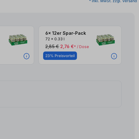
* inkl. MwSt. zzgl. Versand
6x 12er Spar-Pack
72
x
0.33 l
2,85 €
2,76 €
* / Dose
23% Preisvorteil