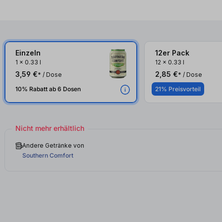
Einzeln
12er Pack
1
x
0.33 l
12
x
0.33 l
3,59 €
2,85 €
* / Dose
* / Dose
10% Rabatt ab 6 Dosen
21% Preisvorteil
Nicht mehr erhältlich
Andere Getränke von
Southern Comfort