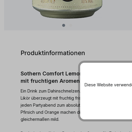
Produktinformationen
Sothern Comfort Lemonade & Lime - der er
mit fruchtigen Aromen von Limette und L
Diese Website verwendet
Ein Drink zum Dahinschmelzen... dieser erfrischende Mi
Likör überzeugt mit fruchtig frischen Aromen von Limona
jeden Partyabend zum absoluten Genuss für die Sinne. D
Pfirsich und Orange machen diesen Drink aromenreich 
gleichermaßen mild.