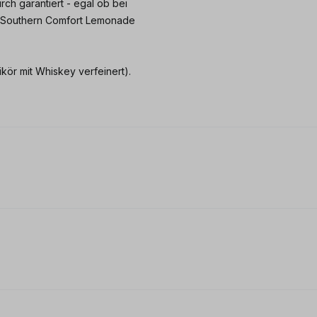
ch garantiert - egal ob bei
r Southern Comfort Lemonade
kör mit Whiskey verfeinert).
 0 von 5 Sternen