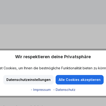
Wir respektieren deine Privatsphäre
frischende Klassiker
Geschmack
imonade.
Limette
 Cookies, um Ihnen die bestmögliche Funktionalität bieten zu könn
x mit hochwertigem Whyskey
Merkmale
de und Limette und macht
Datenschutzeinstellungen
Alle Cookies akzeptieren
Fruchtig - Süß
ie Hauptaromen wie Vanille,
- Impressum
- Datenschutz
im Geschmack und