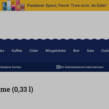
Paulaner Spezi, Fever Tree uvm. im Sale!
nks
Kaffee
Cider
Mixgetränke
Bier
Sale
Outl
hiedene Sorten
Ein Getränkeland Unternehmen
ime (0,33
l
)