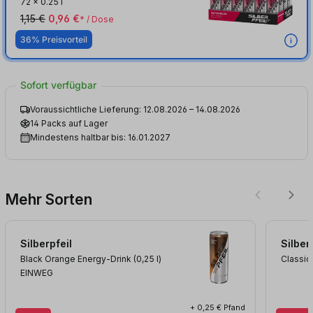
72
x
0.25 l
1,15 €
0,96 €
* / Dose
36% Preisvorteil
Sofort verfügbar
Voraussichtliche Lieferung: 12.08.2026 – 14.08.2026
14 Packs auf Lager
Mindestens haltbar bis: 16.01.2027
Mehr Sorten
Silberpfeil
Silber
Black Orange Energy-Drink (0,25
l
)
Classic
EINWEG
+ 0,25 € Pfand