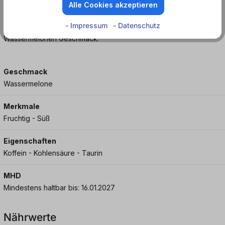
Drink im Sommer.
Alle Cookies akzeptieren
- Impressum
- Datenschutz
30,00 mg Koffein pro 100 (ml/mg). Energy-Drink mit
Wassermelonen Geschmack.
Geschmack
Wassermelone
Merkmale
Fruchtig - Süß
Eigenschaften
Koffein - Kohlensäure - Taurin
MHD
Mindestens haltbar bis: 16.01.2027
Nährwerte