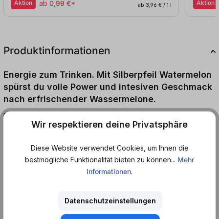
Aktion
ab
0,99 €*
Aktion
ab 3,96 € / 1 l
Produktinformationen
Energie zum Trinken. Mit Silberpfeil Watermelon
spürst du volle Power und intesiven Geschmack
nach erfrischender Wassermelone.
Die Frische und Süße der Wassermelone macht diesen Energy
Wir respektieren deine Privatsphäre
Drink zu etwas ganz Besonderem. Der Energy Kick für jeden Tag
gibt dir die Power, die du brauchst. Egal, ob an anstrengenden
Diese Website verwendet Cookies, um Ihnen die
Tagen oder einer bevorstehenden Partynacht, der Silberpfeil
bestmögliche Funktionalität bieten zu können...
Mehr
Watermelon bringt dich wieder auf Fahrt.
Informationen
.
Einen leckeren Cocktail gefällig? Probiere doch mal den
Prosecco Watermelon Spritz, mit Prosecco oder Champagner
Datenschutzeinstellungen
aufgefüllt mit Silberpfeil Watermelon. Der perfekte Aperitiv oder