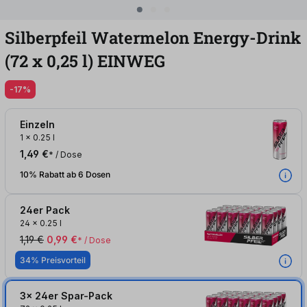
Silberpfeil Watermelon Energy-Drink
(72
x
0,25
l
)
EINWEG
-17%
Einzeln
1
x
0.25 l
1,49 €
* / Dose
10% Rabatt ab 6 Dosen
24er Pack
24
x
0.25 l
1,19 €
0,99 €
* / Dose
34% Preisvorteil
3x 24er Spar-Pack